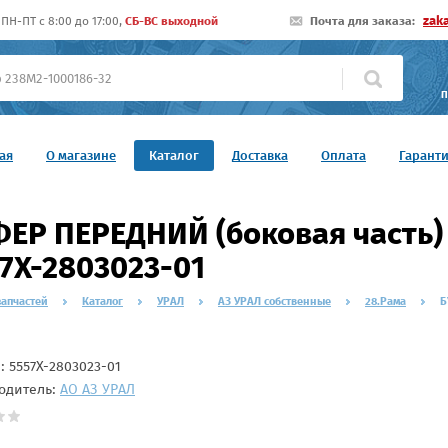
zak
ПН-ПТ c 8:00 до 17:00,
СБ-ВС выходной
Почта для заказа:
П
ая
О магазине
Каталог
Доставка
Оплата
Гарант
ЕР ПЕРЕДНИЙ (боковая часть) 
7Х-2803023-01
запчастей
Каталог
УРАЛ
АЗ УРАЛ собственные
28.Рама
Б
л:
5557Х-2803023-01
одитель:
АО АЗ УРАЛ