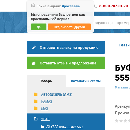
8-800-707-61-20
Точка выдачи:
Ярославль
Мы определили Ваш регион как
Ярославль. Всё верно?
Да
Нет, выбрать другой
Главн
Отправить заявку на продукцию
Оставить отзыв и предложение
БУФ
555
Товары
Каталоги и схемы
Магазин 
АВТОДИЗЕЛЬ (ЯМЗ)
КАМАЗ
Артику
МАЗ
Произв
УРАЛ
АЗ УРАЛ покупные (722)