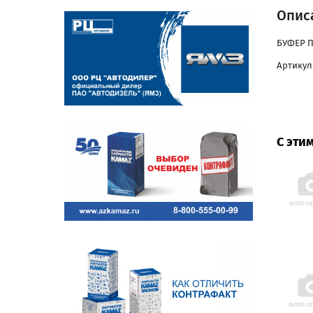
Описа
БУФЕР П
Артикул:
С эти