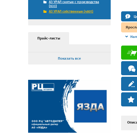
АЗ УРАЛ снятые с производства
(633)
АЗ УРАЛ собственные (4801)
Ц
Яросл
Нал
Прайс-листы
Показать все
Опис