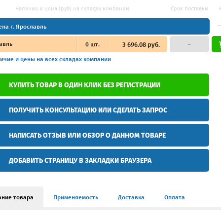
Наличие и цена (руб) на складах компании
Срок поставки
ена г. Ярославль
авль
0
шт.
3 696.08 руб.
–
ичие и цены
на всех складах компании
КУПИТЬ ТОВАР В ОДИН КЛИК БЕЗ РЕГИСТРАЦИИ
ПОЛУЧИТЬ КОНСУЛЬТАЦИЮ ИЛИ СДЕЛАТЬ ЗАПРОС
НАПИСАТЬ ОТЗЫВ ИЛИ ОБЗОР О ДАННОМ ТОВАРЕ
ДОБАВИТЬ СТРАНИЦУ В ЗАКЛАДКИ БРАУЗЕРА
ание товара
Применяемость
Доставка
Оплата