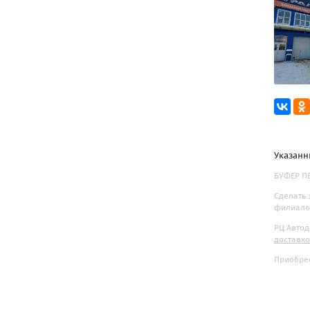
Указанн
БУФЕР ПЕ
Сделать 
филиалов
РЦ Автод
доставк
Приобрес