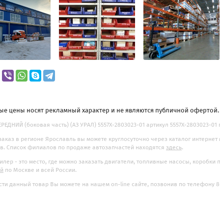
ые цены носят рекламный характер и не являются публичной офертой
РЕДНИЙ (боковая часть) (АЗ УРАЛ) 5557Х-2803023-01 артикул 5557Х-2803023-01 п
заказ в регионе Ярославль вы можете круглосуточно через каталог интернет
. Список филиалов по продаже автозапчастей находятся
здесь
.
илер - это место, где можно заказать двигатели, топливные насосы, коробки
ой
по Москве и всей России.
ти данный товар Вы можете на нашем on-line сайте, позвонив по телефону 8-