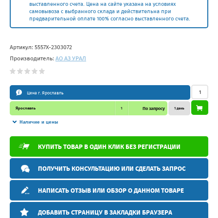
выставленного счета. Цена на сайте указана на условиях
самовывоза с выбранного склада и действительна при
предварительной оплате 100% согласно выставленного счета.
Артикул:
5557Х-2303072
Производитель:
АО АЗ УРАЛ
Цена г. Ярославль
Ярославль
1
По запросу
1 день
Наличие и цены
КУПИТЬ ТОВАР В ОДИН КЛИК БЕЗ РЕГИСТРАЦИИ
ПОЛУЧИТЬ КОНСУЛЬТАЦИЮ ИЛИ СДЕЛАТЬ ЗАПРОС
НАПИСАТЬ ОТЗЫВ ИЛИ ОБЗОР О ДАННОМ ТОВАРЕ
ДОБАВИТЬ СТРАНИЦУ В ЗАКЛАДКИ БРАУЗЕРА