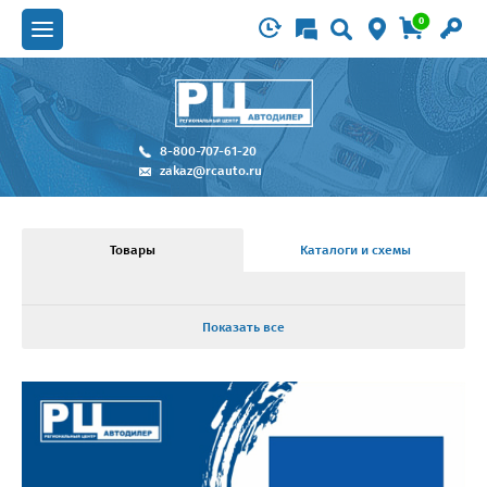
0
8-800-707-61-20
zakaz@rcauto.ru
Товары
Каталоги и схемы
Показать все