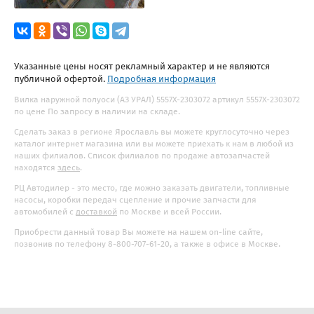
Указанные цены носят рекламный характер и не являются
публичной офертой.
Подробная информация
Вилка наружной полуоси (АЗ УРАЛ) 5557Х-2303072 артикул 5557Х-2303072
по цене По запросу в наличии на складе.
Сделать заказ в регионе Ярославль вы можете круглосуточно через
каталог интернет магазина или вы можете приехать к нам в любой из
наших филиалов. Список филиалов по продаже автозапчастей
находятся
здесь
.
РЦ Автодилер - это место, где можно заказать двигатели, топливные
насосы, коробки передач сцепление и прочие запчасти для
автомобилей с
доставкой
по Москве и всей России.
Приобрести данный товар Вы можете на нашем on-line сайте,
позвонив по телефону 8-800-707-61-20, а также в офисе в Москве.