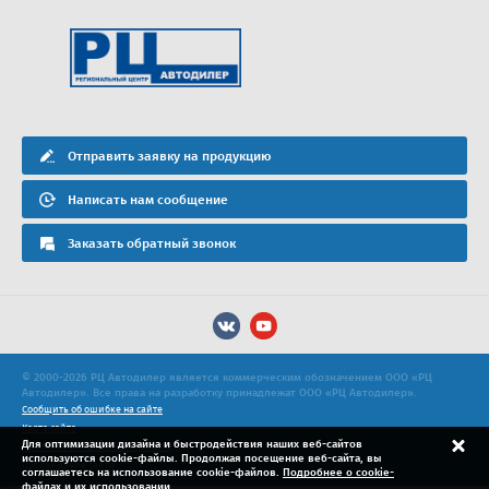
Отправить заявку на продукцию
Написать нам сообщение
Заказать обратный звонок
© 2000-2026 РЦ Автодилер является коммерческим обозначением ООО «РЦ
Автодилер». Все права на разработку принадлежат ООО «РЦ Автодилер».
Сообщить об ошибке на сайте
Карта сайта
Для оптимизации дизайна и быстродействия наших веб-сайтов
Политика конфиденциальности
используются cookie-файлы. Продолжая посещение веб-сайта, вы
Продвижение сайта
соглашаетесь на использование cookie-файлов.
Подробнее о cookie-
файлах и их использовании.