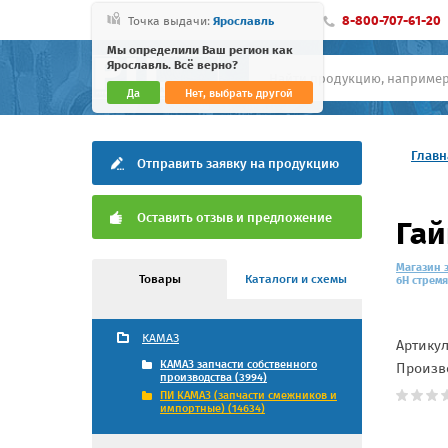
8-800-707-61-20
Точка выдачи:
Ярославль
Мы определили Ваш регион как
Ярославль. Всё верно?
Да
Нет, выбрать другой
Главн
Отправить заявку на продукцию
Оставить отзыв и предложение
Гай
Магазин 
Товары
Каталоги и схемы
6Н стрем
КАМАЗ
Артику
КАМАЗ запчасти собственного
Произв
производства (3994)
ПИ КАМАЗ (запчасти смежников и
импортные) (14634)