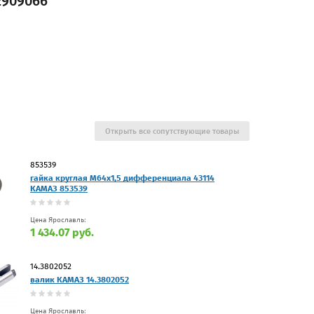
2909066
Открыть все сопутствующие товары
853539
гайка круглая М64х1,5 дифференциала 43114
КАМАЗ 853539
Цена Ярославль:
1 434.07 руб.
14.3802052
валик КАМАЗ 14.3802052
Цена Ярославль: