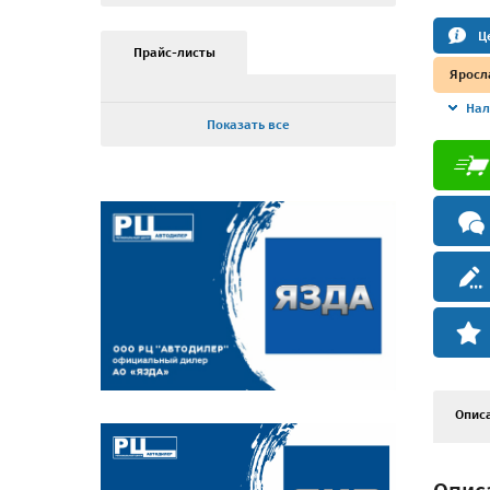
Ц
Прайс-листы
Яросл
Нал
Показать все
Опис