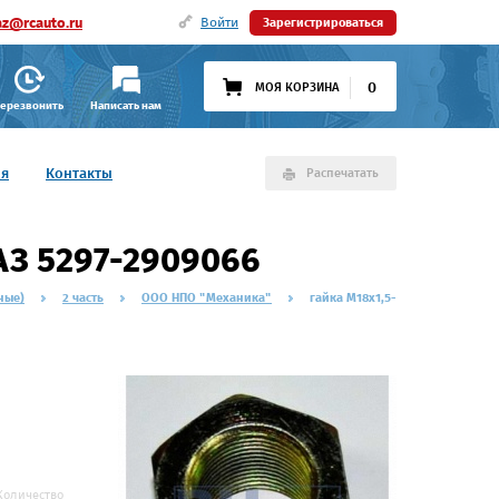
az@rcauto.ru
Войти
Зарегистрироваться
0
МОЯ КОРЗИНА
ерезвонить
Написать нам
ия
Контакты
Распечатать
АЗ 5297-2909066
ные)
2 часть
ООО НПО "Механика"
гайка М18х1,5-
Количество