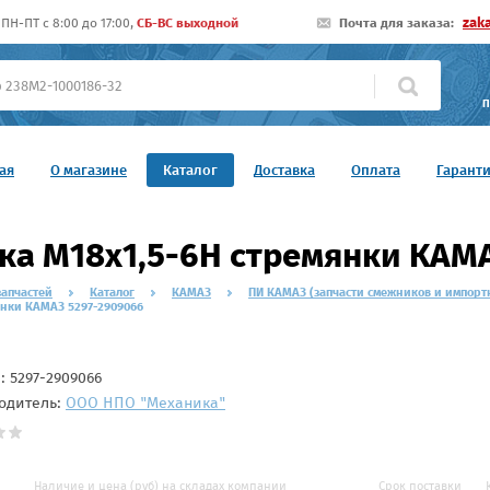
zak
ПН-ПТ c 8:00 до 17:00,
СБ-ВС выходной
Почта для заказа:
П
ая
О магазине
Каталог
Доставка
Оплата
Гарант
ка М18х1,5-6Н стремянки КАМ
запчастей
Каталог
КАМАЗ
ПИ КАМАЗ (запчасти смежников и импорт
янки КАМАЗ 5297-2909066
л:
5297-2909066
одитель:
ООО НПО "Механика"
Наличие и цена (руб) на складах компании
Срок поставки