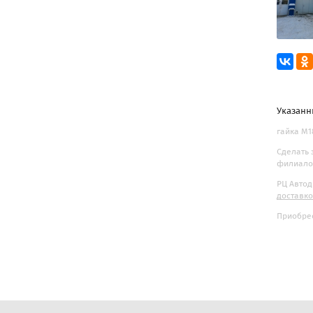
Указанн
гайка М1
Сделать 
филиалов
РЦ Автод
доставк
Приобрес