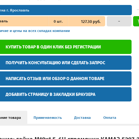
ена г. Ярославль
авль
0
шт.
127.30 руб.
–
ичие и цены
на всех складах компании
КУПИТЬ ТОВАР В ОДИН КЛИК БЕЗ РЕГИСТРАЦИИ
ПОЛУЧИТЬ КОНСУЛЬТАЦИЮ ИЛИ СДЕЛАТЬ ЗАПРОС
НАПИСАТЬ ОТЗЫВ ИЛИ ОБЗОР О ДАННОМ ТОВАРЕ
ДОБАВИТЬ СТРАНИЦУ В ЗАКЛАДКИ БРАУЗЕРА
ание товара
Применяемость
Доставка
Оплата