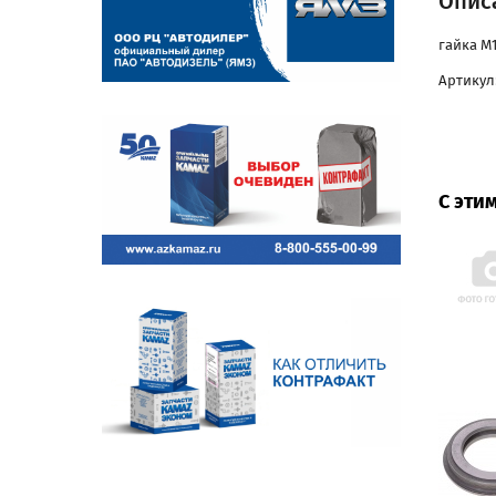
Описа
гайка М
Артикул
С эти