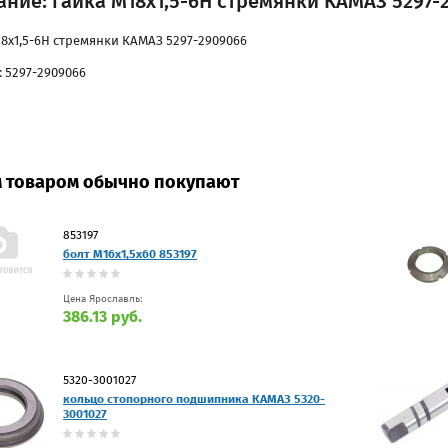
ние: гайка М18х1,5-6Н стремянки КАМАЗ 5297-
18х1,5-6Н стремянки КАМАЗ 5297-2909066
: 5297-2909066
м товаром обычно покупают
853197
болт М16х1,5х60 853197
Цена Ярославль:
386.13 руб.
5320-3001027
кольцо стопорного подшипника КАМАЗ 5320-
3001027