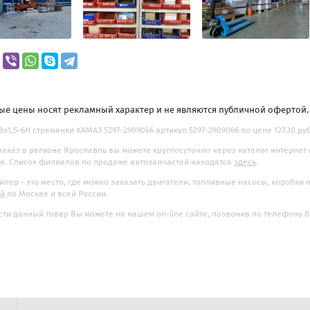
ые цены носят рекламный характер и не являются публичной офертой
8х1,5-6Н стремянки КАМАЗ 5297-2909066 артикул 5297-2909066 по цене 127.30 ру
заказ в регионе Ярославль вы можете круглосуточно через каталог интернет
. Список филиалов по продаже автозапчастей находятся
здесь
.
илер - это место, где можно заказать двигатели, топливные насосы, коробки
ой
по Москве и всей России.
ти данный товар Вы можете на нашем on-line сайте, позвонив по телефону 8-