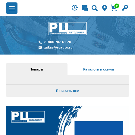
0
8-800-707-61-20
zakaz@rcauto.ru
Товары
Каталоги и схемы
Показать все