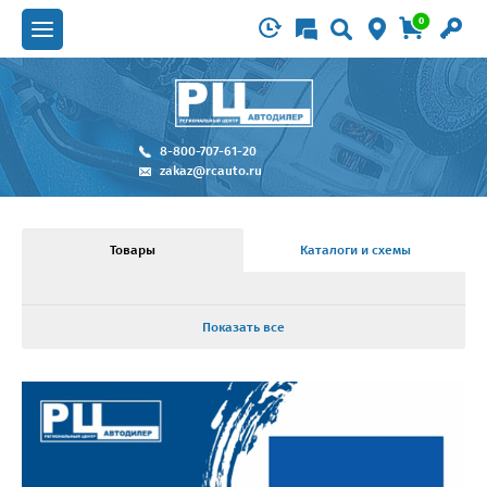
0
8-800-707-61-20
zakaz@rcauto.ru
Товары
Каталоги и схемы
Показать все