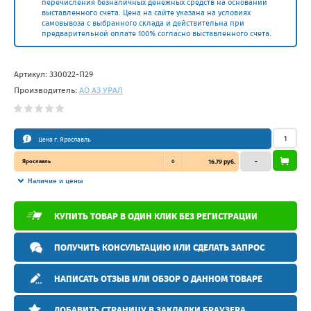
перечисления безналичных денежных средств на основании
выставленного счета. Цена на сайте указана на условиях
самовывоза с выбранного склада и действительна при
предварительной оплате 100% согласно выставленного счета.
Артикул:
330022-П29
Производитель:
АО АЗ УРАЛ
Цена г. Ярославль
Ярославль
0
16.79 руб.
–
Наличие и цены
КУПИТЬ ТОВАР В ОДИН КЛИК БЕЗ РЕГИСТРАЦИИ
ПОЛУЧИТЬ КОНСУЛЬТАЦИЮ ИЛИ СДЕЛАТЬ ЗАПРОС
НАПИСАТЬ ОТЗЫВ ИЛИ ОБЗОР О ДАННОМ ТОВАРЕ
ДОБАВИТЬ СТРАНИЦУ В ЗАКЛАДКИ БРАУЗЕРА