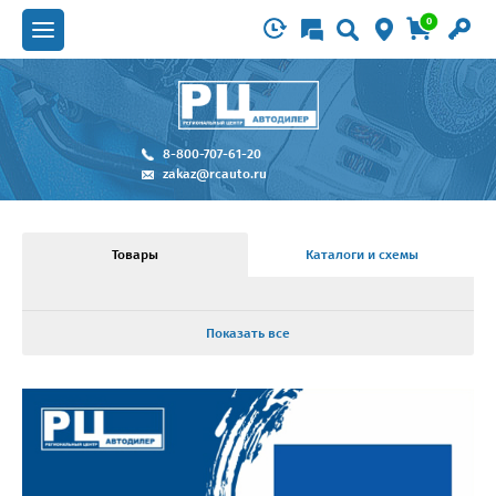
0
8-800-707-61-20
zakaz@rcauto.ru
Товары
Каталоги и схемы
Показать все