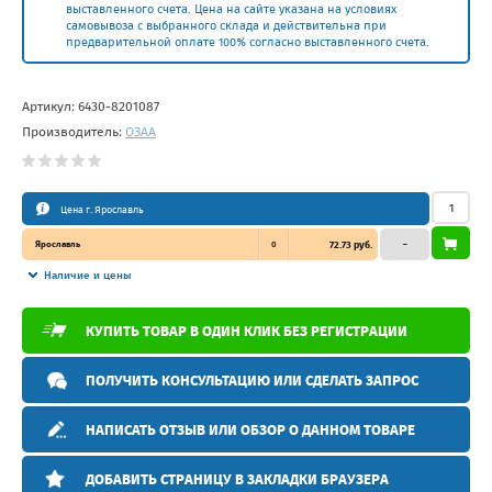
выставленного счета. Цена на сайте указана на условиях
самовывоза с выбранного склада и действительна при
предварительной оплате 100% согласно выставленного счета.
Артикул:
6430-8201087
Производитель:
ОЗАА
Цена г. Ярославль
Ярославль
0
72.73 руб.
–
Наличие и цены
КУПИТЬ ТОВАР В ОДИН КЛИК БЕЗ РЕГИСТРАЦИИ
ПОЛУЧИТЬ КОНСУЛЬТАЦИЮ ИЛИ СДЕЛАТЬ ЗАПРОС
НАПИСАТЬ ОТЗЫВ ИЛИ ОБЗОР О ДАННОМ ТОВАРЕ
ДОБАВИТЬ СТРАНИЦУ В ЗАКЛАДКИ БРАУЗЕРА