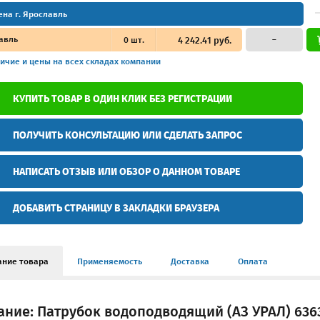
ена г. Ярославль
авль
0
шт.
4 242.41 руб.
–
ичие и цены
на всех складах компании
КУПИТЬ ТОВАР В ОДИН КЛИК БЕЗ РЕГИСТРАЦИИ
ПОЛУЧИТЬ КОНСУЛЬТАЦИЮ ИЛИ СДЕЛАТЬ ЗАПРОС
НАПИСАТЬ ОТЗЫВ ИЛИ ОБЗОР О ДАННОМ ТОВАРЕ
ДОБАВИТЬ СТРАНИЦУ В ЗАКЛАДКИ БРАУЗЕРА
ание товара
Применяемость
Доставка
Оплата
ание: Патрубок водоподводящий (АЗ УРАЛ) 636