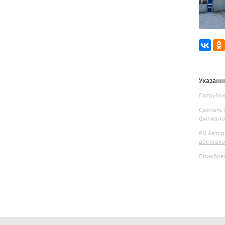
Указанн
Патрубок
Сделать 
филиалов
РЦ Автод
доставк
Приобрес