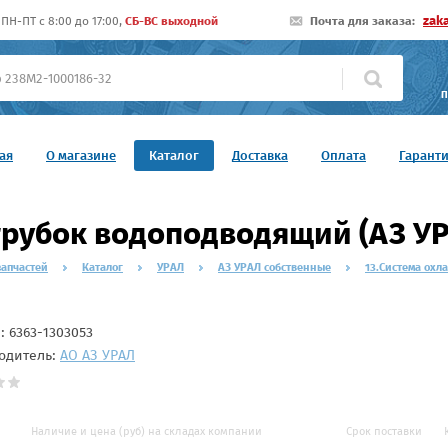
zak
ПН-ПТ c 8:00 до 17:00,
СБ-ВС выходной
Почта для заказа:
П
ая
О магазине
Каталог
Доставка
Оплата
Гарант
рубок водоподводящий (АЗ УР
запчастей
Каталог
УРАЛ
АЗ УРАЛ собственные
13.Система охл
л:
6363-1303053
одитель:
АО АЗ УРАЛ
Наличие и цена (руб) на складах компании
Срок поставки