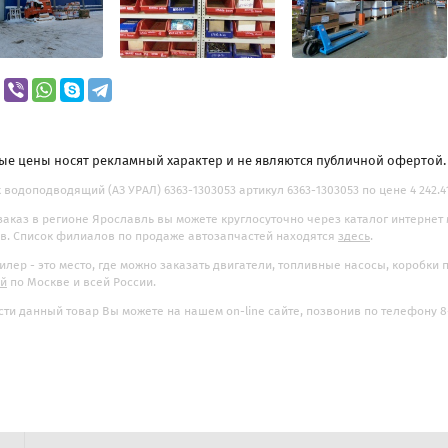
ые цены носят рекламный характер и не являются публичной офертой
 водоподводящий (АЗ УРАЛ) 6363-1303053 артикул 6363-1303053 по цене 4 242.41
заказ в регионе Ярославль вы можете круглосуточно через каталог интернет
. Список филиалов по продаже автозапчастей находятся
здесь
.
илер - это место, где можно заказать двигатели, топливные насосы, коробки
ой
по Москве и всей России.
ти данный товар Вы можете на нашем on-line сайте, позвонив по телефону 8-