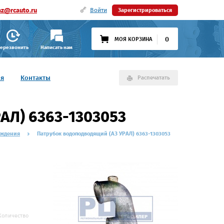
az@rcauto.ru
Войти
Зарегистрироваться
0
МОЯ КОРЗИНА
ерезвонить
Написать нам
ия
Контакты
Распечатать
АЛ) 6363-1303053
аждения
Патрубок водоподводящий (АЗ УРАЛ) 6363-1303053
Количество