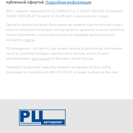
публичной офертой.
Подробная информация
ЦПГ с низким поршнем (10 гр.) КАМАЗ Е-2, 3 740.60-1000128-07 артикул
740.60-1000128-07 по цене 12 254.99 руб. в наличии на складе.
Сделать заказ в регионе Ярославль вы можете круглосуточно через
каталог интернет магазина или вы можете приехать к нам в любой из
наших филиалов. Список филиалов по продаже автозапчастей
находятся
здесь
.
РЦ Автодилер - это место, где можно заказать двигатели, топливные
насосы, коробки передач сцепление и прочие запчасти для
автомобилей с
доставкой
по Москве и всей России.
Приобрести данный товар Вы можете на нашем on-line сайте,
позвонив по телефону 8-800-707-61-20, а также в офисе в Москве.