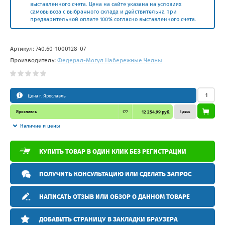
выставленного счета. Цена на сайте указана на условиях
самовывоза с выбранного склада и действительна при
предварительной оплате 100% согласно выставленного счета.
Артикул:
740.60-1000128-07
Производитель:
Федерал-Могул Набережные Челны
Цена г. Ярославль
Ярославль
177
12 254.99 руб.
1 день
Наличие и цены
КУПИТЬ ТОВАР В ОДИН КЛИК БЕЗ РЕГИСТРАЦИИ
ПОЛУЧИТЬ КОНСУЛЬТАЦИЮ ИЛИ СДЕЛАТЬ ЗАПРОС
НАПИСАТЬ ОТЗЫВ ИЛИ ОБЗОР О ДАННОМ ТОВАРЕ
ДОБАВИТЬ СТРАНИЦУ В ЗАКЛАДКИ БРАУЗЕРА