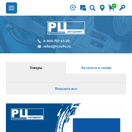
0
8-800-707-61-20
zakaz@rcauto.ru
Товары
Каталоги и схемы
Показать все