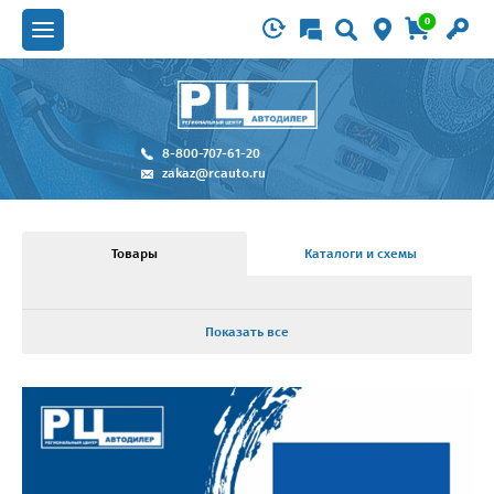
0
8-800-707-61-20
zakaz@rcauto.ru
Товары
Каталоги и схемы
Показать все