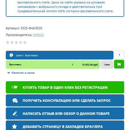
выставленного счета. Цена на сайте указана на условиях
самовывоза с выбранного склада и действительна при
предварительной оплате 100% согласно выставленного счета.
Артикул:
5325-8403020
Производитель:
КАМАЗ
Цена г. Ярославль
Ярославль
2
13 812.66 руб.
1 день
Наличие и цены
КУПИТЬ ТОВАР В ОДИН КЛИК БЕЗ РЕГИСТРАЦИИ
ПОЛУЧИТЬ КОНСУЛЬТАЦИЮ ИЛИ СДЕЛАТЬ ЗАПРОС
НАПИСАТЬ ОТЗЫВ ИЛИ ОБЗОР О ДАННОМ ТОВАРЕ
ДОБАВИТЬ СТРАНИЦУ В ЗАКЛАДКИ БРАУЗЕРА