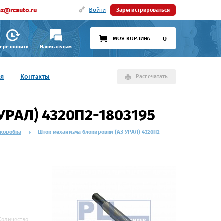
az@rcauto.ru
Войти
Зарегистрироваться
0
МОЯ КОРЗИНА
ерезвонить
Написать нам
ия
Контакты
Распечатать
УРАЛ) 4320П2-1803195
 коробка
Шток механизма блокировки (АЗ УРАЛ) 4320П2-
Количество