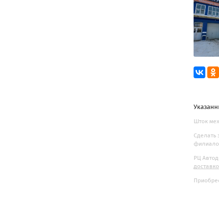
Указанн
Шток мех
Сделать 
филиалов
РЦ Автод
доставк
Приобрес