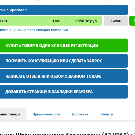
ена г. Ярославль
авль
1
шт.
1 550.38 руб.
1 день
ичие и цены
на всех складах компании
КУПИТЬ ТОВАР В ОДИН КЛИК БЕЗ РЕГИСТРАЦИИ
ПОЛУЧИТЬ КОНСУЛЬТАЦИЮ ИЛИ СДЕЛАТЬ ЗАПРОС
НАПИСАТЬ ОТЗЫВ ИЛИ ОБЗОР О ДАННОМ ТОВАРЕ
ДОБАВИТЬ СТРАНИЦУ В ЗАКЛАДКИ БРАУЗЕРА
ание товара
Применяемость
Доставка
Оплата