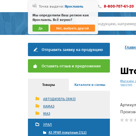
8-800-707-61-20
Точка выдачи:
Ярославль
Мы определили Ваш регион как
Ярославль. Всё верно?
Да
Нет, выбрать другой
Главн
Отправить заявку на продукцию
Оставить отзыв и предложение
Што
Магазин 
Товары
Каталоги и схемы
1803195
АВТОДИЗЕЛЬ (ЯМЗ)
Артику
КАМАЗ
Произв
МАЗ
УРАЛ
АЗ УРАЛ покупные (722)