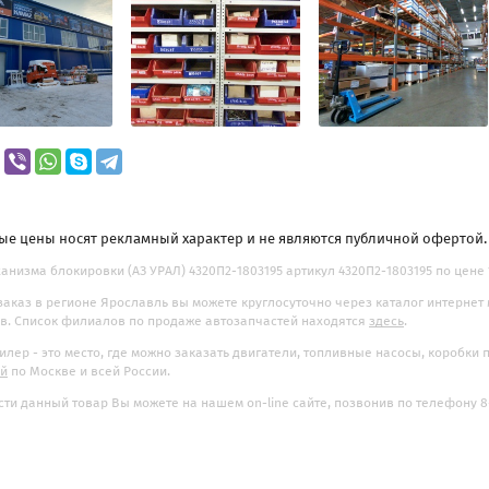
ые цены носят рекламный характер и не являются публичной офертой
анизма блокировки (АЗ УРАЛ) 4320П2-1803195 артикул 4320П2-1803195 по цене 1
заказ в регионе Ярославль вы можете круглосуточно через каталог интернет
. Список филиалов по продаже автозапчастей находятся
здесь
.
илер - это место, где можно заказать двигатели, топливные насосы, коробки
ой
по Москве и всей России.
ти данный товар Вы можете на нашем on-line сайте, позвонив по телефону 8-