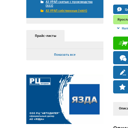
АЗ УРАЛ снятые с производства
(633)
Ц
АЗ УРАЛ собственные (4801)
Яросл
Нал
Прайс-листы
Показать все
Опис