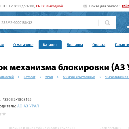
zak
ПН-ПТ c 8:00 до 17:00,
СБ-ВС выходной
Почта для заказа:
П
ая
О магазине
Каталог
Доставка
Оплата
Гарант
к механизма блокировки (АЗ 
запчастей
Каталог
УРАЛ
АЗ УРАЛ собственные
18.Раздаточная
л:
4320П2-1803195
одитель:
АО АЗ УРАЛ
Наличие и цена (руб) на складах компании
Срок поставки