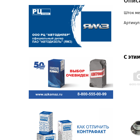
Опис
Шток ме
Артикул
С эти