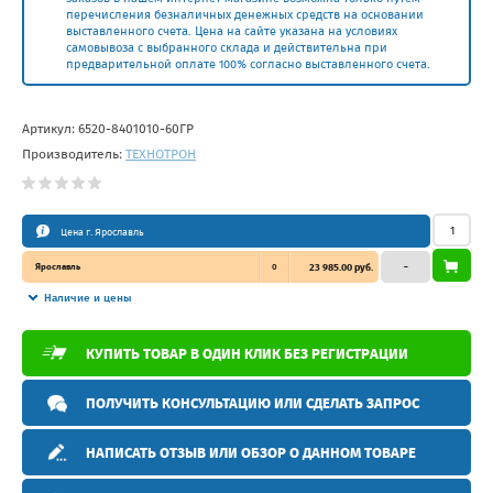
перечисления безналичных денежных средств на основании
выставленного счета. Цена на сайте указана на условиях
самовывоза с выбранного склада и действительна при
предварительной оплате 100% согласно выставленного счета.
Артикул:
6520-8401010-60ГР
Производитель:
ТЕХНОТРОН
Цена г. Ярославль
Ярославль
0
23 985.00 руб.
–
Наличие и цены
КУПИТЬ ТОВАР В ОДИН КЛИК БЕЗ РЕГИСТРАЦИИ
ПОЛУЧИТЬ КОНСУЛЬТАЦИЮ ИЛИ СДЕЛАТЬ ЗАПРОС
НАПИСАТЬ ОТЗЫВ ИЛИ ОБЗОР О ДАННОМ ТОВАРЕ