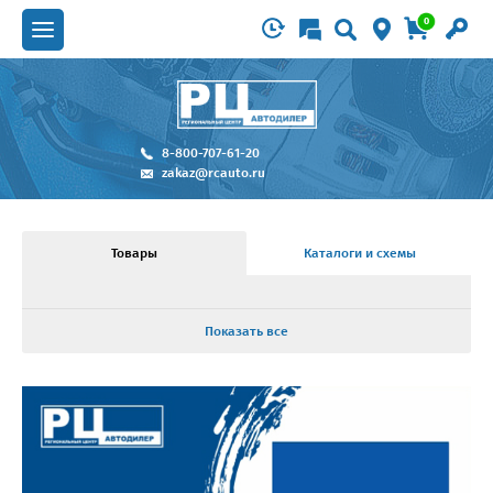
0
8-800-707-61-20
zakaz@rcauto.ru
Товары
Каталоги и схемы
Показать все