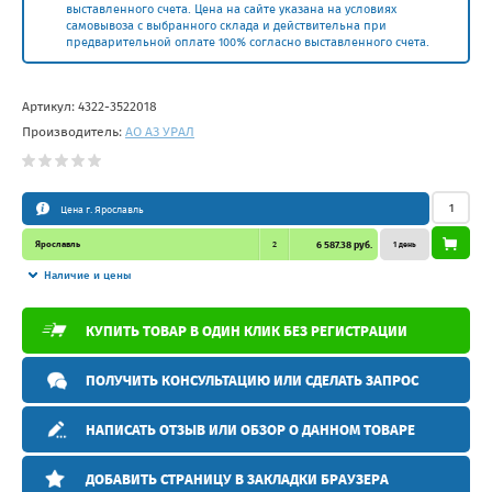
выставленного счета. Цена на сайте указана на условиях
самовывоза с выбранного склада и действительна при
предварительной оплате 100% согласно выставленного счета.
Артикул:
4322-3522018
Производитель:
АО АЗ УРАЛ
Цена г. Ярославль
Ярославль
2
6 587.38 руб.
1 день
Наличие и цены
КУПИТЬ ТОВАР В ОДИН КЛИК БЕЗ РЕГИСТРАЦИИ
ПОЛУЧИТЬ КОНСУЛЬТАЦИЮ ИЛИ СДЕЛАТЬ ЗАПРОС
НАПИСАТЬ ОТЗЫВ ИЛИ ОБЗОР О ДАННОМ ТОВАРЕ
ДОБАВИТЬ СТРАНИЦУ В ЗАКЛАДКИ БРАУЗЕРА