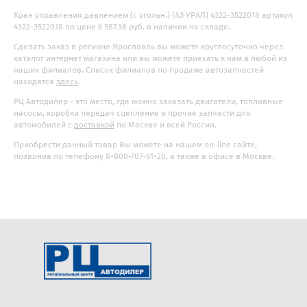
Кран управления давлением (с угольн.) (АЗ УРАЛ) 4322-3522018 артикул
4322-3522018 по цене 6 587.38 руб. в наличии на складе.
Сделать заказ в регионе Ярославль вы можете круглосуточно через
каталог интернет магазина или вы можете приехать к нам в любой из
наших филиалов. Список филиалов по продаже автозапчастей
находятся
здесь
.
РЦ Автодилер - это место, где можно заказать двигатели, топливные
насосы, коробки передач сцепление и прочие запчасти для
автомобилей с
доставкой
по Москве и всей России.
Приобрести данный товар Вы можете на нашем on-line сайте,
позвонив по телефону 8-800-707-61-20, а также в офисе в Москве.