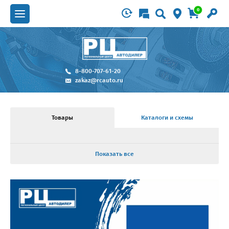
0
8-800-707-61-20
zakaz@rcauto.ru
Товары
Каталоги и схемы
Показать все