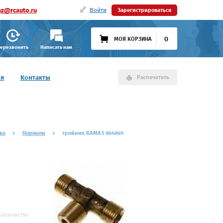
az@rcauto.ru
Войти
Зарегистрироваться
0
МОЯ КОРЗИНА
ерезвонить
Написать нам
ия
Контакты
Распечатать
ва
Нормали
тройник КАМАЗ 864869
Количество