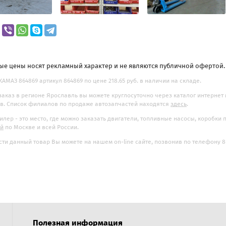
ые цены носят рекламный характер и не являются публичной офертой
КАМАЗ 864869 артикул 864869 по цене 218.65 руб. в наличии на складе.
заказ в регионе Ярославль вы можете круглосуточно через каталог интернет
. Список филиалов по продаже автозапчастей находятся
здесь
.
илер - это место, где можно заказать двигатели, топливные насосы, коробки
ой
по Москве и всей России.
ти данный товар Вы можете на нашем on-line сайте, позвонив по телефону 8-
Полезная информация