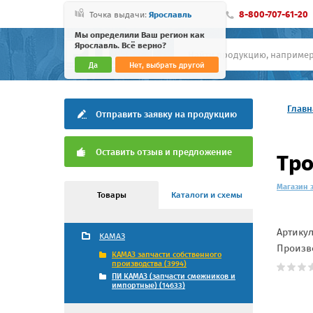
8-800-707-61-20
Точка выдачи:
Ярославль
Мы определили Ваш регион как
Ярославль. Всё верно?
Да
Нет, выбрать другой
Главн
Отправить заявку на продукцию
Оставить отзыв и предложение
Тр
Магазин 
Товары
Каталоги и схемы
Артику
КАМАЗ
Произв
КАМАЗ запчасти собственного
производства (3994)
ПИ КАМАЗ (запчасти смежников и
импортные) (14633)