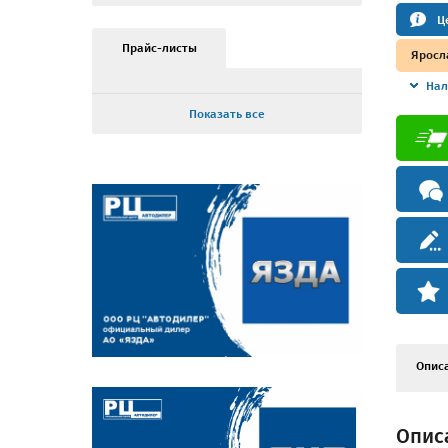
Ц
Прайс-листы
Яросл
Нал
Показать все
Опис
Опис