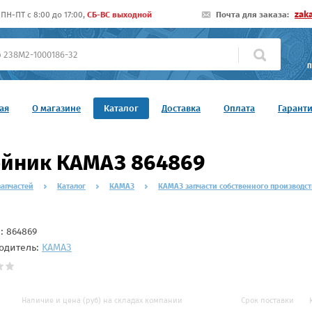
zak
ПН-ПТ c 8:00 до 17:00,
СБ-ВС выходной
Почта для заказа:
П
ая
О магазине
Каталог
Доставка
Оплата
Гарант
ойник КАМАЗ 864869
запчастей
Каталог
КАМАЗ
КАМАЗ запчасти собственного производст
л:
864869
одитель:
КАМАЗ
Наличие и цена (руб) на складах компании
Срок поставки