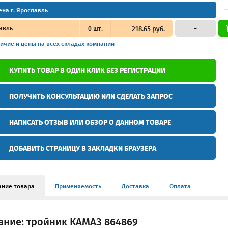
ена г. Ярославль
авль
0
шт.
218.65 руб.
–
ичие и цены
на всех складах компании
КУПИТЬ ТОВАР В ОДИН КЛИК БЕЗ РЕГИСТРАЦИИ
ПОЛУЧИТЬ КОНСУЛЬТАЦИЮ ИЛИ СДЕЛАТЬ ЗАПРОС
НАПИСАТЬ ОТЗЫВ ИЛИ ОБЗОР О ДАННОМ ТОВАРЕ
ДОБАВИТЬ СТРАНИЦУ В ЗАКЛАДКИ БРАУЗЕРА
ание товара
Применяемость
Доставка
Оплата
ание: тройник КАМАЗ 864869