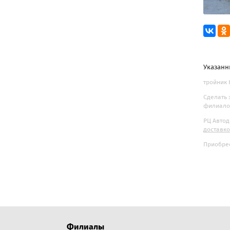
Указанн
тройник 
Сделать 
филиалов
РЦ Автод
доставк
Приобрес
Филиалы