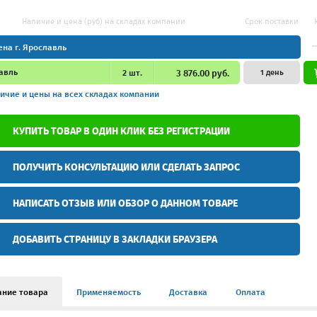
Наличие и цена (руб) на складах компании
Срок поставки
ена г. Ярославль
авль
2
шт.
3 876.00 руб.
1 день
ичие и цены
на всех складах компании
КУПИТЬ ТОВАР В ОДИН КЛИК БЕЗ РЕГИСТРАЦИИ
ПОЛУЧИТЬ КОНСУЛЬТАЦИЮ ИЛИ СДЕЛАТЬ ЗАПРОС
НАПИСАТЬ ОТЗЫВ ИЛИ ОБЗОР О ДАННОМ ТОВАРЕ
ДОБАВИТЬ СТРАНИЦУ В ЗАКЛАДКИ БРАУЗЕРА
ание товара
Применяемость
Доставка
Оплата