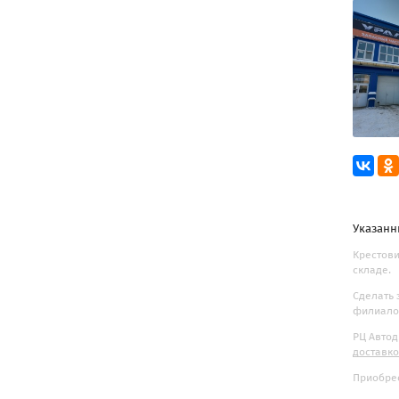
Указанн
Крестови
складе.
Сделать 
филиалов
РЦ Автод
доставк
Приобрес