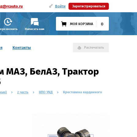
az@rcauto.ru
Войти
Зарегистрироваться
0
МОЯ КОРЗИНА
ерезвонить
Написать нам
ия
Контакты
Распечатать
м МАЗ, БелАЗ, Трактор
5
ные)
2 часть
НПО УКД
Крестовина карданного