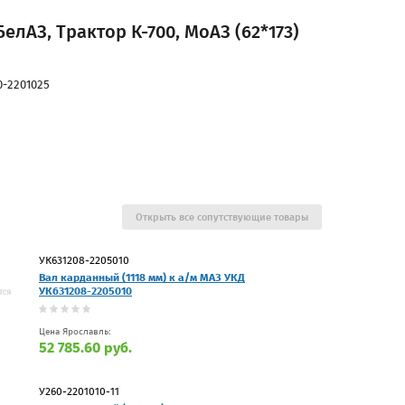
елАЗ, Трактор К-700, МоАЗ (62*173)
0-2201025
Открыть все сопутствующие товары
УК631208-2205010
Вал карданный (1118 мм) к а/м МАЗ УКД
УК631208-2205010
Цена Ярославль:
52 785.60 руб.
У260-2201010-11