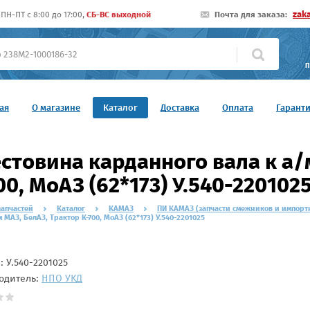
zak
ПН-ПТ c 8:00 до 17:00,
СБ-ВС выходной
Почта для заказа:
П
ая
О магазине
Каталог
Доставка
Оплата
Гарант
стовина карданного вала к а/
00, МоАЗ (62*173) У.540-220102
запчастей
Каталог
КАМАЗ
ПИ КАМАЗ (запчасти смежников и импорт
м МАЗ, БелАЗ, Трактор К-700, МоАЗ (62*173) У.540-2201025
л:
У.540-2201025
одитель:
НПО УКД