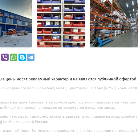
ые цены носят рекламный характер и не являются публичной офертой
на карданного вала к а/м МАЗ, БелАЗ, Трактор К-700, МоАЗ (62*173) У.540-220102
заказ в регионе Ярославль вы можете круглосуточно через каталог интернет
. Список филиалов по продаже автозапчастей находятся
здесь
.
илер - это место, где можно заказать двигатели, топливные насосы, коробки
ой
по Москве и всей России.
ти данный товар Вы можете на нашем on-line сайте, позвонив по телефону 8-