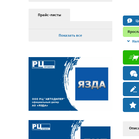
Прайс-листы
Ц
Яросл
Показать все
Нал
Опис