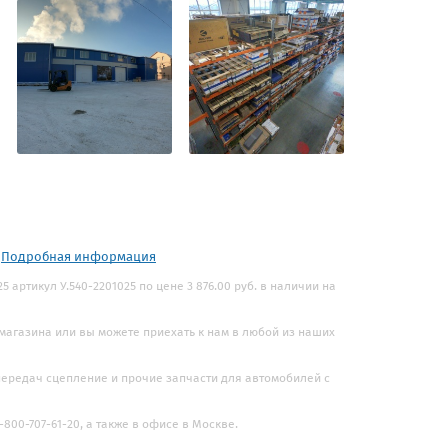
.
Подробная информация
5 артикул У.540-2201025 по цене 3 876.00 руб. в наличии на
 магазина или вы можете приехать к нам в любой из наших
 передач сцепление и прочие запчасти для автомобилей с
800-707-61-20, а также в офисе в Москве.