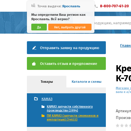
8-800-707-61-20
Точка выдачи:
Ярославль
Мы определили Ваш регион как
Ярославль. Всё верно?
Да
Нет, выбрать другой
Главн
Отправить заявку на продукцию
Оставить отзыв и предложение
Кре
К-7
Товары
Каталоги и схемы
Магазин 
вала к а/
КАМАЗ
КАМАЗ запчасти собственного
Артику
производства (3994)
ПИ КАМАЗ (запчасти смежников и
Произв
импортные) (14633)