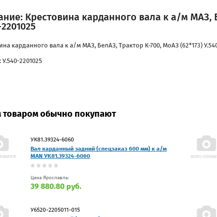
ние: Крестовина карданного вала к а/м МАЗ, Б
-2201025
на карданного вала к а/м МАЗ, БелАЗ, Трактор К-700, МоАЗ (62*173) У.54
 У.540-2201025
м товаром обычно покупают
УК81.39324-6060
Вал карданный задний (спецзаказ 600 мм) к а/м
MAN УК81.39324-6060
Цена Ярославль:
39 880.80 руб.
У6520-2205011-015