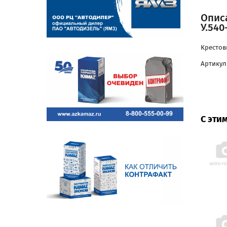
Описа
У.540
Крестови
Артикул:
С эти