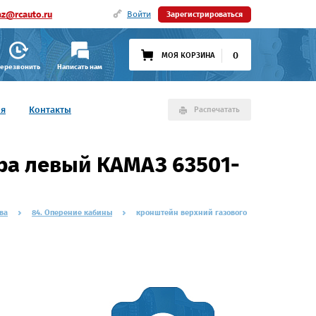
az@rcauto.ru
Войти
Зарегистрироваться
0
МОЯ КОРЗИНА
ерезвонить
Написать нам
ия
Контакты
Распечатать
ра левый КАМАЗ 63501-
ва
84. Оперение кабины
кронштейн верхний газового