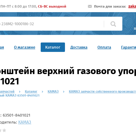
zak
ПН-ПТ c 8:00 до 17:00,
СБ-ВС выходной
Почта для заказа:
П
ая
О магазине
Каталог
Доставка
Оплата
Гарант
нштейн верхний газового упо
1021
запчастей
Каталог
КАМАЗ
КАМАЗ запчасти собственного производст
вый КАМАЗ 63501-8401021
л:
63501-8401021
одитель:
КАМАЗ