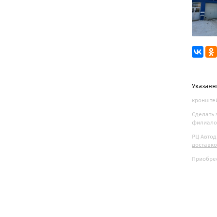
Указанн
кронштей
Сделать 
филиалов
РЦ Автод
доставк
Приобрес