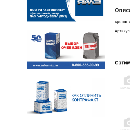
Опис
кронште
Артикул:
С эти