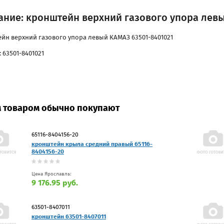
ание: кронштейн верхний газового упора левы
йн верхний газового упора левый КАМАЗ 63501-8401021
 63501-8401021
м товаром обычно покупают
65116-8404156-20
кронштейн крыла средний правый 65116-
8404156-20
Цена Ярославль:
9 176.95 руб.
63501-8407011
кронштейн 63501-8407011