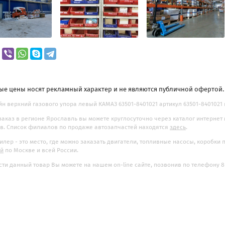
ые цены носят рекламный характер и не являются публичной офертой
н верхний газового упора левый КАМАЗ 63501-8401021 артикул 63501-8401021 п
заказ в регионе Ярославль вы можете круглосуточно через каталог интернет
. Список филиалов по продаже автозапчастей находятся
здесь
.
илер - это место, где можно заказать двигатели, топливные насосы, коробки
ой
по Москве и всей России.
ти данный товар Вы можете на нашем on-line сайте, позвонив по телефону 8-