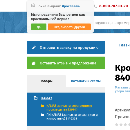
8-800-707-61-20
Точка выдачи:
Ярославль
Мы определили Ваш регион как
Ярославль. Всё верно?
Да
Нет, выбрать другой
Главн
Отправить заявку на продукцию
Оставить отзыв и предложение
Кро
840
Товары
Каталоги и схемы
Магазин 
упора ле
КАМАЗ
КАМАЗ запчасти собственного
Артику
производства (3994)
ПИ КАМАЗ (запчасти смежников и
Произв
импортные) (14633)