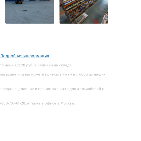
.
Подробная информация
о цене 432.28 руб. в наличии на складе.
 магазина или вы можете приехать к нам в любой из наших
 передач сцепление и прочие запчасти для автомобилей с
800-707-61-20, а также в офисе в Москве.