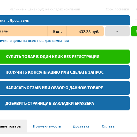
Наличие и цена (руб) на складах компании
Срок поставки
ена г. Ярославль
авль
0
шт.
432.28 руб.
–
ичие и цены
на всех складах компании
КУПИТЬ ТОВАР В ОДИН КЛИК БЕЗ РЕГИСТРАЦИИ
ПОЛУЧИТЬ КОНСУЛЬТАЦИЮ ИЛИ СДЕЛАТЬ ЗАПРОС
НАПИСАТЬ ОТЗЫВ ИЛИ ОБЗОР О ДАННОМ ТОВАРЕ
ДОБАВИТЬ СТРАНИЦУ В ЗАКЛАДКИ БРАУЗЕРА
ание товара
Применяемость
Доставка
Оплата