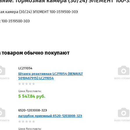
ние: тормозная камера (30/24) ЭЛЕМЕНТ 100-3
ая камера (30/24) ЭЛЕМЕНТ 100-3519500-30Э
 100-3519500-30Э
м товаром обычно покупают
LC211054
Штанга реактивная LC211054 (RENAULT
5010467915) LC211054
Цена Ярославль:
5 547.84 руб.
6520-1203008-32Э
патрубок приемный 6520-1203008-32Э
Цена Ярославль: