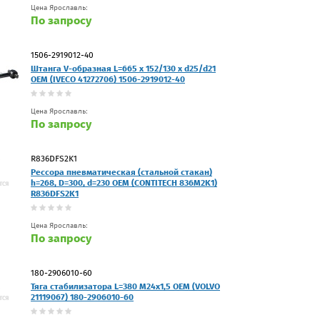
Цена Ярославль:
По запросу
1506-2919012-40
Штанга V-образная L=665 x 152/130 x d25/d21
OEM (IVECO 41272706) 1506-2919012-40
Цена Ярославль:
По запросу
R836DFS2K1
Рессора пневматическая (стальной стакан)
h=268, D=300, d=230 OEM (CONTITECH 836M2K1)
R836DFS2K1
Цена Ярославль:
По запросу
180-2906010-60
Тяга стабилизатора L=380 M24x1,5 OEM (VOLVO
21119067) 180-2906010-60