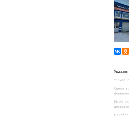
Указанн
тормозна
Сделать 
филиалов
РЦ Автод
доставк
Приобрес