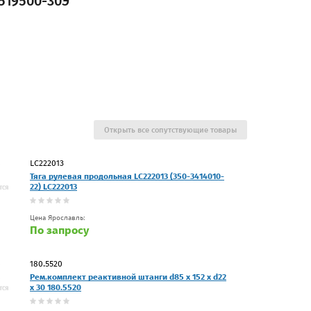
519500-30Э
Открыть все сопутствующие товары
LC222013
Тяга рулевая продольная LC222013 (350-3414010-
22) LC222013
Цена Ярославль:
По запросу
180.5520
Рем.комплект реактивной штанги d85 x 152 x d22
x 30 180.5520