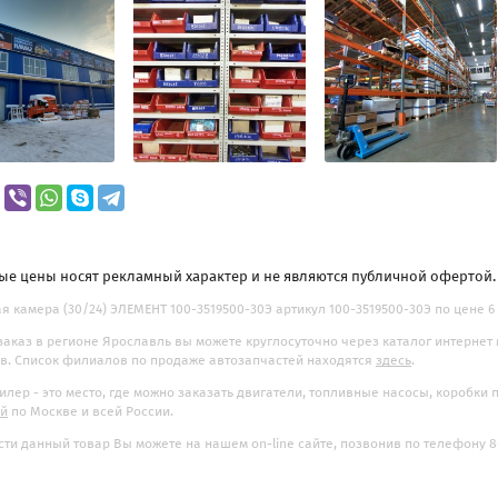
ые цены носят рекламный характер и не являются публичной офертой
я камера (30/24) ЭЛЕМЕНТ 100-3519500-30Э артикул 100-3519500-30Э по цене 6 7
заказ в регионе Ярославль вы можете круглосуточно через каталог интернет
. Список филиалов по продаже автозапчастей находятся
здесь
.
илер - это место, где можно заказать двигатели, топливные насосы, коробки
ой
по Москве и всей России.
ти данный товар Вы можете на нашем on-line сайте, позвонив по телефону 8-