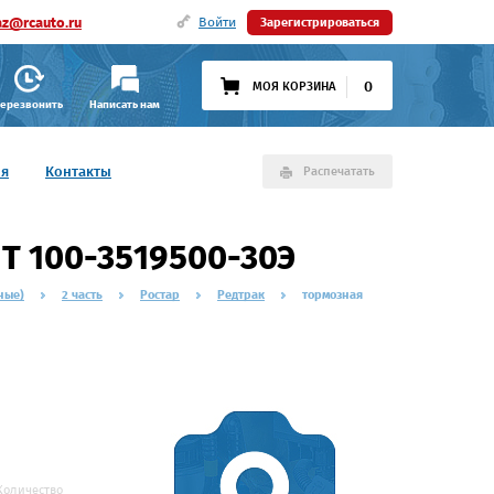
az@rcauto.ru
Войти
Зарегистрироваться
0
МОЯ КОРЗИНА
ерезвонить
Написать нам
ия
Контакты
Распечатать
Т 100-3519500-30Э
ные)
2 часть
Ростар
Редтрак
тормозная
Количество