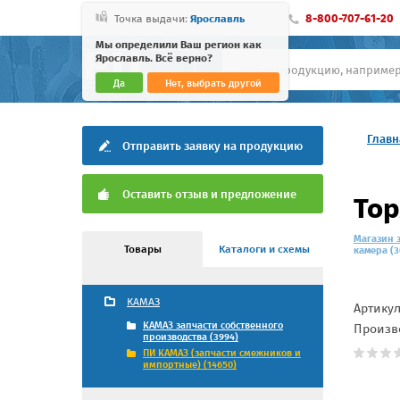
8-800-707-61-20
Точка выдачи:
Ярославль
Мы определили Ваш регион как
Ярославль. Всё верно?
Да
Нет, выбрать другой
Главн
Отправить заявку на продукцию
Оставить отзыв и предложение
Тор
Магазин 
Товары
Каталоги и схемы
камера (3
КАМАЗ
Артику
КАМАЗ запчасти собственного
Произв
производства (3994)
ПИ КАМАЗ (запчасти смежников и
импортные) (14650)