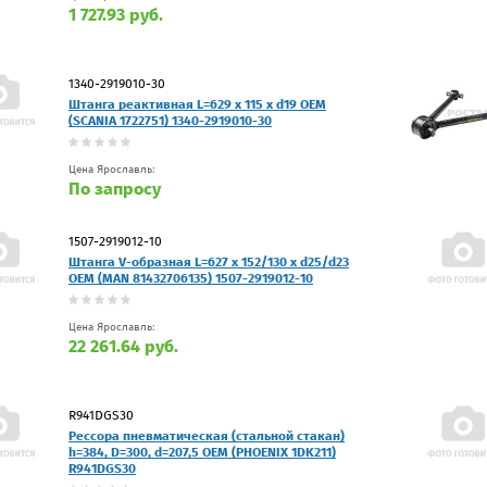
1 727.93 руб.
1340-2919010-30
Штанга реактивная L=629 x 115 x d19 OEM
(SCANIA 1722751) 1340-2919010-30
Цена Ярославль:
По запросу
1507-2919012-10
Штанга V-образная L=627 x 152/130 x d25/d23
OEM (MAN 81432706135) 1507-2919012-10
Цена Ярославль:
22 261.64 руб.
R941DGS30
Рессора пневматическая (стальной стакан)
h=384, D=300, d=207,5 OEM (PHOENIX 1DK211)
R941DGS30