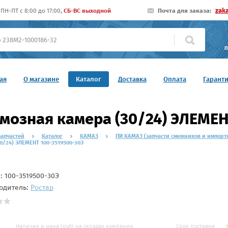
zak
ПН-ПТ c 8:00 до 17:00,
СБ-ВС выходной
Почта для заказа:
П
ая
О магазине
Каталог
Доставка
Оплата
Гарант
мозная камера (30/24) ЭЛЕМЕН
запчастей
Каталог
КАМАЗ
ПИ КАМАЗ (запчасти смежников и импорт
0/24) ЭЛЕМЕНТ 100-3519500-30Э
л:
100-3519500-30Э
одитель:
Ростар
Наличие и цена (руб) на складах компании
Срок поставки