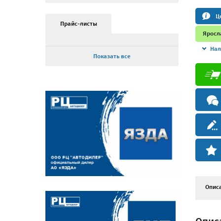
Ц
Прайс-листы
Яросл
Нал
Показать все
Опис