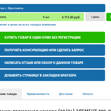
ена г. Ярославль
авль
9
шт.
6 713.00 руб.
1 день
ичие и цены
на всех складах компании
КУПИТЬ ТОВАР В ОДИН КЛИК БЕЗ РЕГИСТРАЦИИ
ПОЛУЧИТЬ КОНСУЛЬТАЦИЮ ИЛИ СДЕЛАТЬ ЗАПРОС
НАПИСАТЬ ОТЗЫВ ИЛИ ОБЗОР О ДАННОМ ТОВАРЕ
ДОБАВИТЬ СТРАНИЦУ В ЗАКЛАДКИ БРАУЗЕРА
ание товара
Применяемость
Доставка
Оплата