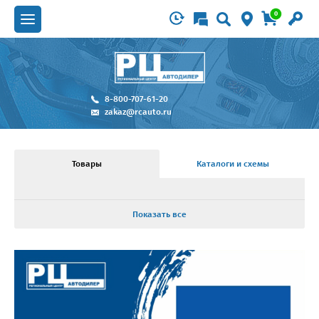
0
8-800-707-61-20
zakaz@rcauto.ru
Товары
Каталоги и схемы
Показать все