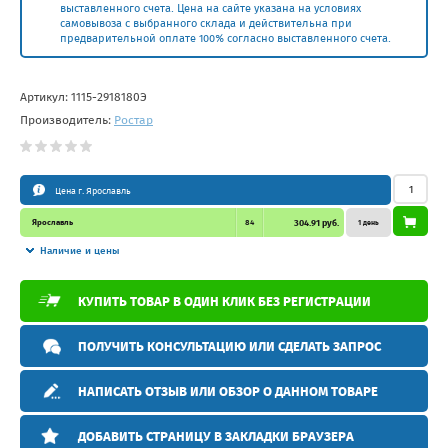
выставленного счета. Цена на сайте указана на условиях
самовывоза с выбранного склада и действительна при
предварительной оплате 100% согласно выставленного счета.
Артикул:
1115-2918180Э
Производитель:
Ростар
Цена г. Ярославль
Ярославль
84
304.91 руб.
1 день
Наличие и цены
КУПИТЬ ТОВАР В ОДИН КЛИК БЕЗ РЕГИСТРАЦИИ
ПОЛУЧИТЬ КОНСУЛЬТАЦИЮ ИЛИ СДЕЛАТЬ ЗАПРОС
НАПИСАТЬ ОТЗЫВ ИЛИ ОБЗОР О ДАННОМ ТОВАРЕ
ДОБАВИТЬ СТРАНИЦУ В ЗАКЛАДКИ БРАУЗЕРА