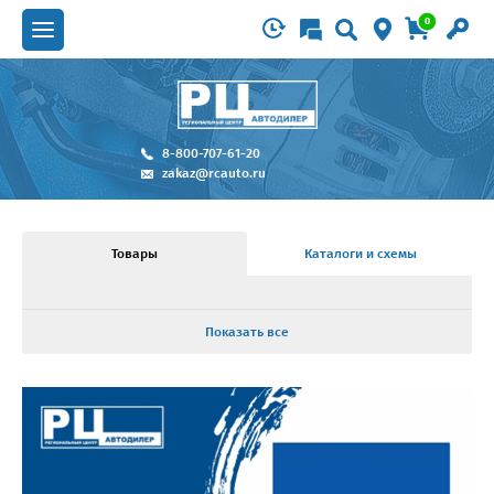
0
8-800-707-61-20
zakaz@rcauto.ru
Товары
Каталоги и схемы
Показать все