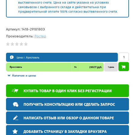
выставленного счета. Цена на сайте указана на условиях
самовывоза с выбранного склада и действительна при
предварительной оплате 100% согласно выставленного счета.
Артикул:
1418-2918180Э
Производитель:
Ростар
Цена г. Ярославль
Ярославль
54
299.77 руб.
1 день
Наличие и цены
КУПИТЬ ТОВАР В ОДИН КЛИК БЕЗ РЕГИСТРАЦИИ
ПОЛУЧИТЬ КОНСУЛЬТАЦИЮ ИЛИ СДЕЛАТЬ ЗАПРОС
НАПИСАТЬ ОТЗЫВ ИЛИ ОБЗОР О ДАННОМ ТОВАРЕ
ДОБАВИТЬ СТРАНИЦУ В ЗАКЛАДКИ БРАУЗЕРА