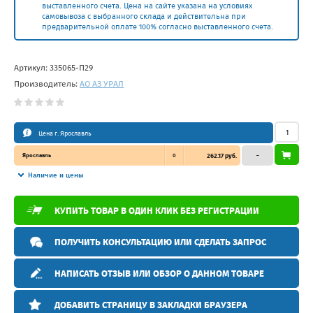
выставленного счета. Цена на сайте указана на условиях
самовывоза с выбранного склада и действительна при
предварительной оплате 100% согласно выставленного счета.
Артикул:
335065-П29
Производитель:
АО АЗ УРАЛ
Цена г. Ярославль
Ярославль
0
262.17 руб.
–
Наличие и цены
КУПИТЬ ТОВАР В ОДИН КЛИК БЕЗ РЕГИСТРАЦИИ
ПОЛУЧИТЬ КОНСУЛЬТАЦИЮ ИЛИ СДЕЛАТЬ ЗАПРОС
НАПИСАТЬ ОТЗЫВ ИЛИ ОБЗОР О ДАННОМ ТОВАРЕ
ДОБАВИТЬ СТРАНИЦУ В ЗАКЛАДКИ БРАУЗЕРА