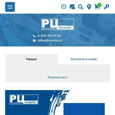
0
8-800-707-61-20
zakaz@rcauto.ru
Товары
Каталоги и схемы
Показать все