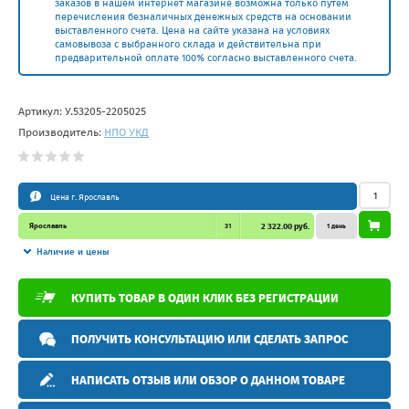
заказов в нашем интернет магазине возможна только путем
перечисления безналичных денежных средств на основании
выставленного счета. Цена на сайте указана на условиях
самовывоза с выбранного склада и действительна при
предварительной оплате 100% согласно выставленного счета.
Артикул:
У.53205-2205025
Производитель:
НПО УКД
Цена г. Ярославль
Ярославль
31
2 322.00 руб.
1 день
Наличие и цены
КУПИТЬ ТОВАР В ОДИН КЛИК БЕЗ РЕГИСТРАЦИИ
ПОЛУЧИТЬ КОНСУЛЬТАЦИЮ ИЛИ СДЕЛАТЬ ЗАПРОС
НАПИСАТЬ ОТЗЫВ ИЛИ ОБЗОР О ДАННОМ ТОВАРЕ