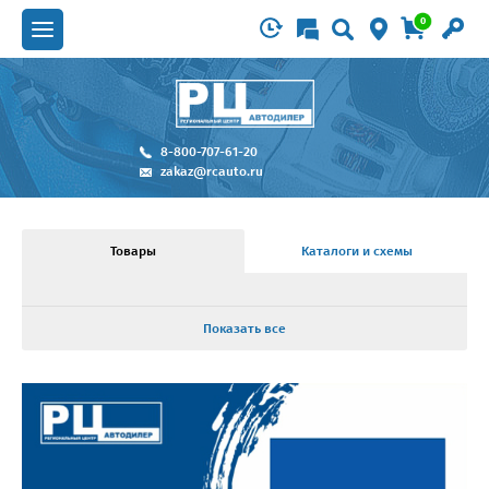
0
8-800-707-61-20
zakaz@rcauto.ru
Товары
Каталоги и схемы
Показать все