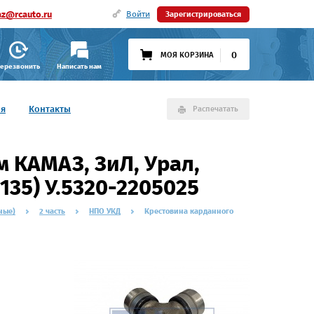
az@rcauto.ru
Войти
Зарегистрироваться
0
МОЯ КОРЗИНА
ерезвонить
Написать нам
ия
Контакты
Распечатать
м КАМАЗ, ЗиЛ, Урал,
*135) У.5320-2205025
ные)
2 часть
НПО УКД
Крестовина карданного