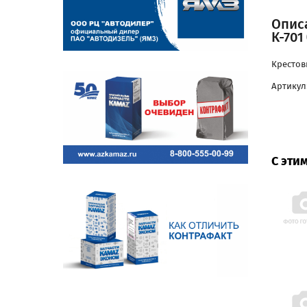
Описа
К-701
Крестови
Артикул:
С эти