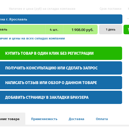
Наличие и цена (руб) на складах компании
Срок поставки
ена г. Ярославль
авль
4
шт.
1 908.00 руб.
1 день
ичие и цены
на всех складах компании
КУПИТЬ ТОВАР В ОДИН КЛИК БЕЗ РЕГИСТРАЦИИ
ПОЛУЧИТЬ КОНСУЛЬТАЦИЮ ИЛИ СДЕЛАТЬ ЗАПРОС
НАПИСАТЬ ОТЗЫВ ИЛИ ОБЗОР О ДАННОМ ТОВАРЕ
ДОБАВИТЬ СТРАНИЦУ В ЗАКЛАДКИ БРАУЗЕРА
ание товара
Применяемость
Доставка
Оплата