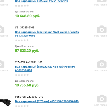
Вал карданный (385 мм) У3741-2202010
Цена Ярославль:
10 648.80 руб.
У81.39325-6162
Вал карданный (спецзаказ 1620 мм) к а/м MAN
У81.39325-6162
Цена Ярославль:
57 823.20 руб.
У655191-4502010-001
Вал карданный (спецзаказ 488 мм) У655191-
4502010-001
Цена Ярославль:
10 755.60 руб.
У650108-2205010-010
Вал карданный (1170 мм) У650108-2205010-010