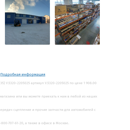
.
Подробная информация
35) У.5320-2205025 артикул У.5320-2205025 по цене 1 908.00
 магазина или вы можете приехать к нам в любой из наших
 передач сцепление и прочие запчасти для автомобилей с
800-707-61-20, а также в офисе в Москве.