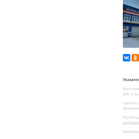
Указанн
Крестови
руб. в н
Сделать 
филиалов
РЦ Автод
доставк
Приобрес