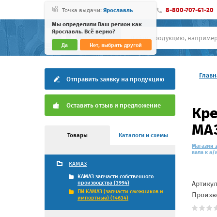
8-800-707-61-20
Точка выдачи:
Ярославль
Мы определили Ваш регион как
Ярославль. Всё верно?
Да
Нет, выбрать другой
Главн
Отправить заявку на продукцию
Оставить отзыв и предложение
Кре
МАЗ
Товары
Каталоги и схемы
Магазин 
вала к а/
КАМАЗ
КАМАЗ запчасти собственного
Артику
производства (3994)
ПИ КАМАЗ (запчасти смежников и
Произв
импортные) (14634)