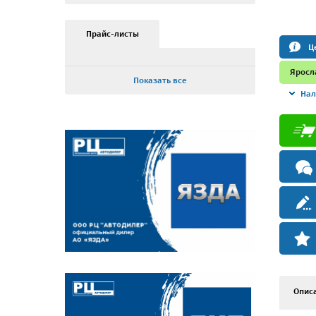
Прайс-листы
Ц
Яросл
Показать все
Нал
Опис