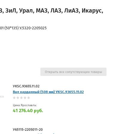
 ЗиЛ, Урал, МАЗ, ЛАЗ, ЛиАЗ, Икарус,
1 (50*135) У.5320-2205025
Открыть все сопутствующие товары
УКSC.93655.11.02
Вал карданный (508 мм) УКSC.93655.11.02
Цена Ярославль:
41 276.40 руб.
У65115-2205011-20