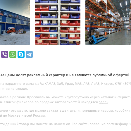
ые цены носят рекламный характер и не являются публичной офертой
на карданного вала к а/м КАМАЗ, ЗиЛ, Урал, МАЗ, ЛАЗ, ЛиАЗ, Икарус, К-701 (50*1
аличии на складе.
заказ в регионе Ярославль вы можете круглосуточно через каталог интернет
. Список филиалов по продаже автозапчастей находятся
здесь
.
илер - это место, где можно заказать двигатели, топливные насосы, коробки
ой
по Москве и всей России.
ти данный товар Вы можете на нашем on-line сайте, позвонив по телефону 8-