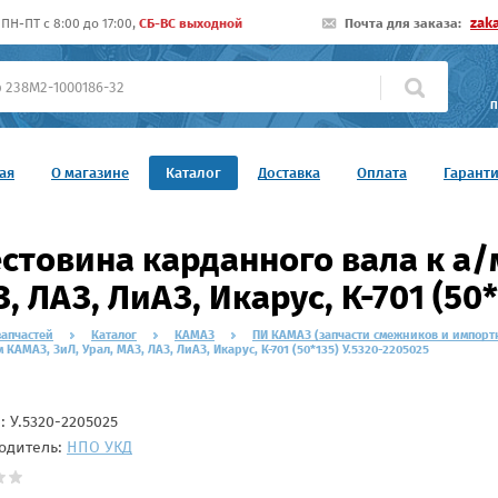
zak
ПН-ПТ c 8:00 до 17:00,
СБ-ВС выходной
Почта для заказа:
П
ая
О магазине
Каталог
Доставка
Оплата
Гарант
стовина карданного вала к а/
, ЛАЗ, ЛиАЗ, Икарус, К-701 (50
запчастей
Каталог
КАМАЗ
ПИ КАМАЗ (запчасти смежников и импорт
м КАМАЗ, ЗиЛ, Урал, МАЗ, ЛАЗ, ЛиАЗ, Икарус, К-701 (50*135) У.5320-2205025
л:
У.5320-2205025
одитель:
НПО УКД