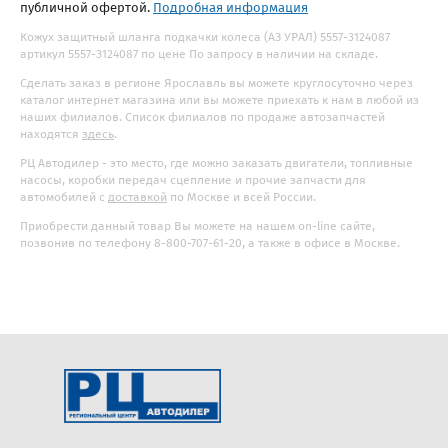
публичной офертой.
Подробная информация
Кожух защитный шланга подкачки колеса (АЗ УРАЛ) 5557-3124087
артикул 5557-3124087 по цене По запросу в наличии на складе.
Сделать заказ в регионе Ярославль вы можете круглосуточно через
каталог интернет магазина или вы можете приехать к нам в любой из
наших филиалов. Список филиалов по продаже автозапчастей
находятся
здесь
.
РЦ Автодилер - это место, где можно заказать двигатели, топливные
насосы, коробки передач сцепление и прочие запчасти для
автомобилей с
доставкой
по Москве и всей России.
Приобрести данный товар Вы можете на нашем on-line сайте,
позвонив по телефону 8-800-707-61-20, а также в офисе в Москве.