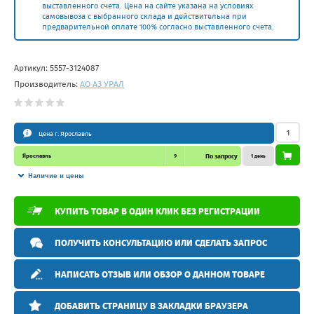
выставленного счета. Цена на сайте указана на условиях
самовывоза с выбранного склада и действительна при
предварительной оплате 100% согласно выставленного счета.
Артикул:
5557-3124087
Производитель:
АО АЗ УРАЛ
Цена г. Ярославль
Ярославль
9
По запросу
1 день
Наличие и цены
КУПИТЬ ТОВАР В ОДИН КЛИК БЕЗ РЕГИСТРАЦИИ
ПОЛУЧИТЬ КОНСУЛЬТАЦИЮ ИЛИ СДЕЛАТЬ ЗАПРОС
НАПИСАТЬ ОТЗЫВ ИЛИ ОБЗОР О ДАННОМ ТОВАРЕ
ДОБАВИТЬ СТРАНИЦУ В ЗАКЛАДКИ БРАУЗЕРА