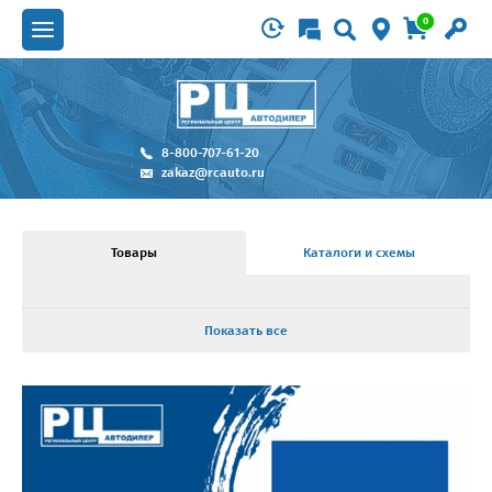
0
8-800-707-61-20
zakaz@rcauto.ru
Товары
Каталоги и схемы
Показать все