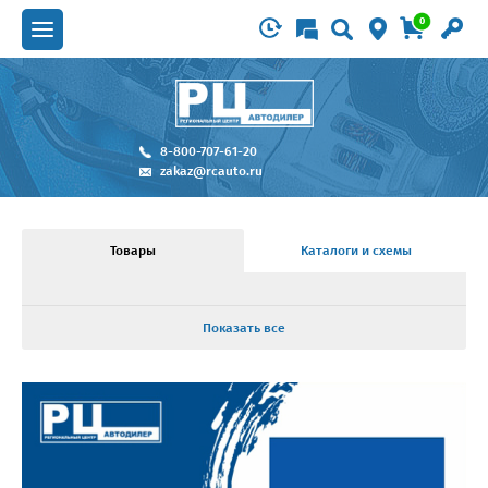
0
8-800-707-61-20
zakaz@rcauto.ru
Товары
Каталоги и схемы
Показать все