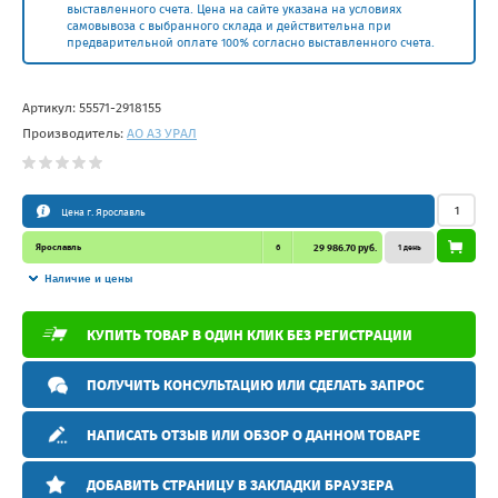
выставленного счета. Цена на сайте указана на условиях
самовывоза с выбранного склада и действительна при
предварительной оплате 100% согласно выставленного счета.
Артикул:
55571-2918155
Производитель:
АО АЗ УРАЛ
Цена г. Ярославль
Ярославль
6
29 986.70 руб.
1 день
Наличие и цены
КУПИТЬ ТОВАР В ОДИН КЛИК БЕЗ РЕГИСТРАЦИИ
ПОЛУЧИТЬ КОНСУЛЬТАЦИЮ ИЛИ СДЕЛАТЬ ЗАПРОС
НАПИСАТЬ ОТЗЫВ ИЛИ ОБЗОР О ДАННОМ ТОВАРЕ
ДОБАВИТЬ СТРАНИЦУ В ЗАКЛАДКИ БРАУЗЕРА