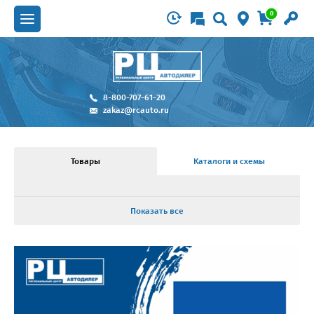
0
8-800-707-61-20
zakaz@rcauto.ru
Товары
Каталоги и схемы
Показать все