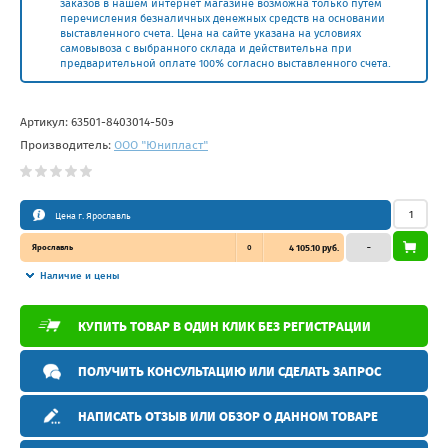
заказов в нашем интернет магазине возможна только путем
перечисления безналичных денежных средств на основании
выставленного счета. Цена на сайте указана на условиях
самовывоза с выбранного склада и действительна при
предварительной оплате 100% согласно выставленного счета.
Артикул:
63501-8403014-50э
Производитель:
ООО "Юнипласт"
Цена г. Ярославль
Ярославль
0
4 105.10 руб.
–
Наличие и цены
КУПИТЬ ТОВАР В ОДИН КЛИК БЕЗ РЕГИСТРАЦИИ
ПОЛУЧИТЬ КОНСУЛЬТАЦИЮ ИЛИ СДЕЛАТЬ ЗАПРОС
НАПИСАТЬ ОТЗЫВ ИЛИ ОБЗОР О ДАННОМ ТОВАРЕ