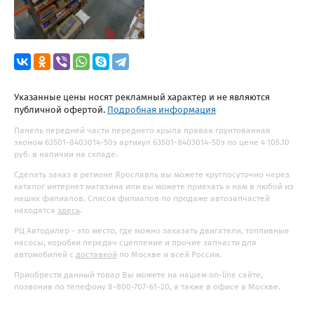
Указанные цены носят рекламный характер и не являются
публичной офертой.
Подробная информация
Панель передней части переднего крыла правая грунтованная
эконом 63501-8403014-50э артикул 63501-8403014-50э по цене 4 105.10
руб. в наличии на складе.
Сделать заказ в регионе Ярославль вы можете круглосуточно через
каталог интернет магазина или вы можете приехать к нам в любой из
наших филиалов. Список филиалов по продаже автозапчастей
находятся
здесь
.
РЦ Автодилер - это место, где можно заказать двигатели, топливные
насосы, коробки передач сцепление и прочие запчасти для
автомобилей с
доставкой
по Москве и всей России.
Приобрести данный товар Вы можете на нашем on-line сайте,
позвонив по телефону 8-800-707-61-20, а также в офисе в Москве.