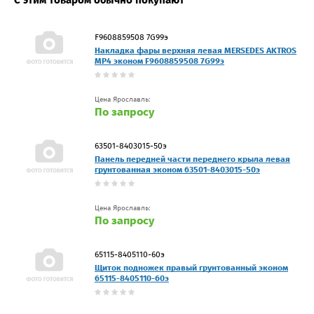
С этим товаром обычно покупают
F9608859508 7G99э
Накладка фары верхняя левая MERSEDES AKTROS
MP4 эконом F9608859508 7G99э
Цена Ярославль:
По запросу
63501-8403015-50э
Панель передней части переднего крыла левая
грунтованная эконом 63501-8403015-50э
Цена Ярославль:
По запросу
65115-8405110-60э
Щиток подножек правый грунтованный эконом
65115-8405110-60э