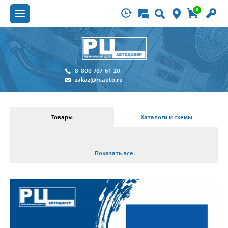
0
8-800-707-61-20
zakaz@rcauto.ru
Товары
Каталоги и схемы
Показать все