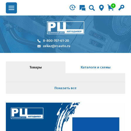
0
8-800-707-61-20
zakaz@rcauto.ru
Товары
Каталоги и схемы
Показать все