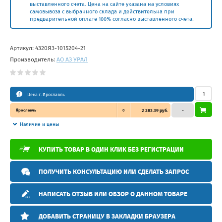
выставленного счета. Цена на сайте указана на условиях
самовывоза с выбранного склада и действительна при
предварительной оплате 100% согласно выставленного счета.
Артикул:
4320Я3-1015204-21
Производитель:
АО АЗ УРАЛ
Цена г. Ярославль
Ярославль
0
2 283.39 руб.
–
Наличие и цены
КУПИТЬ ТОВАР В ОДИН КЛИК БЕЗ РЕГИСТРАЦИИ
ПОЛУЧИТЬ КОНСУЛЬТАЦИЮ ИЛИ СДЕЛАТЬ ЗАПРОС
НАПИСАТЬ ОТЗЫВ ИЛИ ОБЗОР О ДАННОМ ТОВАРЕ
ДОБАВИТЬ СТРАНИЦУ В ЗАКЛАДКИ БРАУЗЕРА