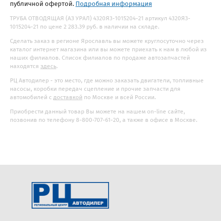
публичной офертой.
Подробная информация
ТРУБА ОТВОДЯЩАЯ (АЗ УРАЛ) 4320Я3-1015204-21 артикул 4320Я3-
1015204-21 по цене 2 283.39 руб. в наличии на складе.
Сделать заказ в регионе Ярославль вы можете круглосуточно через
каталог интернет магазина или вы можете приехать к нам в любой из
наших филиалов. Список филиалов по продаже автозапчастей
находятся
здесь
.
РЦ Автодилер - это место, где можно заказать двигатели, топливные
насосы, коробки передач сцепление и прочие запчасти для
автомобилей с
доставкой
по Москве и всей России.
Приобрести данный товар Вы можете на нашем on-line сайте,
позвонив по телефону 8-800-707-61-20, а также в офисе в Москве.