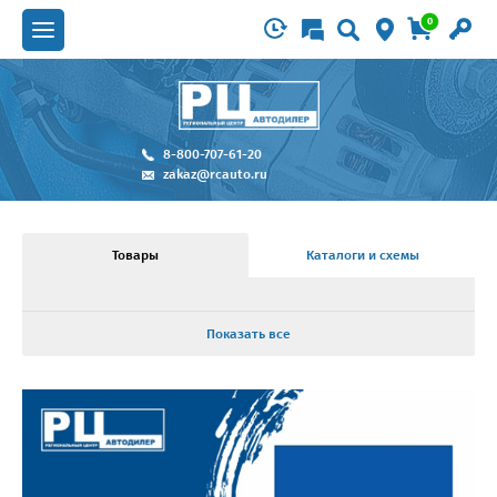
0
8-800-707-61-20
zakaz@rcauto.ru
Товары
Каталоги и схемы
Показать все