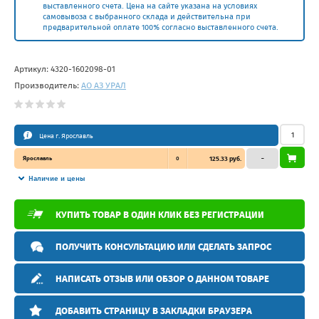
выставленного счета. Цена на сайте указана на условиях
самовывоза с выбранного склада и действительна при
предварительной оплате 100% согласно выставленного счета.
Артикул:
4320-1602098-01
Производитель:
АО АЗ УРАЛ
Цена г. Ярославль
Ярославль
0
125.33 руб.
–
Наличие и цены
КУПИТЬ ТОВАР В ОДИН КЛИК БЕЗ РЕГИСТРАЦИИ
ПОЛУЧИТЬ КОНСУЛЬТАЦИЮ ИЛИ СДЕЛАТЬ ЗАПРОС
НАПИСАТЬ ОТЗЫВ ИЛИ ОБЗОР О ДАННОМ ТОВАРЕ
ДОБАВИТЬ СТРАНИЦУ В ЗАКЛАДКИ БРАУЗЕРА