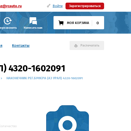
az@rcauto.ru
Войти
Зарегистрироваться
0
МОЯ КОРЗИНА
ерезвонить
Написать нам
ия
Контакты
Распечатать
) 4320-1602091
НАКОНЕЧНИК РЕГ.БУФЕРА (АЗ УРАЛ) 4320-1602091
Количество