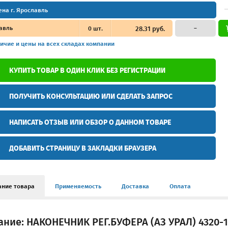
ена г. Ярославль
авль
0
шт.
28.31 руб.
–
ичие и цены
на всех складах компании
КУПИТЬ ТОВАР В ОДИН КЛИК БЕЗ РЕГИСТРАЦИИ
ПОЛУЧИТЬ КОНСУЛЬТАЦИЮ ИЛИ СДЕЛАТЬ ЗАПРОС
НАПИСАТЬ ОТЗЫВ ИЛИ ОБЗОР О ДАННОМ ТОВАРЕ
ДОБАВИТЬ СТРАНИЦУ В ЗАКЛАДКИ БРАУЗЕРА
ание товара
Применяемость
Доставка
Оплата
ние: НАКОНЕЧНИК РЕГ.БУФЕРА (АЗ УРАЛ) 4320-1