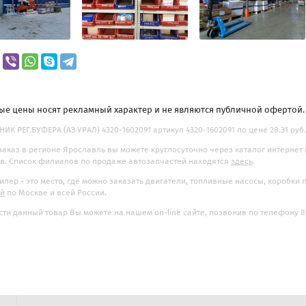
ые цены носят рекламный характер и не являются публичной офертой
ИК РЕГ.БУФЕРА (АЗ УРАЛ) 4320-1602091 артикул 4320-1602091 по цене 28.31 руб.
заказ в регионе Ярославль вы можете круглосуточно через каталог интернет
. Список филиалов по продаже автозапчастей находятся
здесь
.
илер - это место, где можно заказать двигатели, топливные насосы, коробки
ой
по Москве и всей России.
ти данный товар Вы можете на нашем on-line сайте, позвонив по телефону 8-