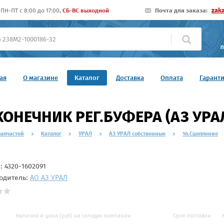
zak
ПН-ПТ c 8:00 до 17:00,
СБ-ВС выходной
Почта для заказа:
П
ая
О магазине
Каталог
Доставка
Оплата
Гарант
ОНЕЧНИК РЕГ.БУФЕРА (АЗ УРАЛ
запчастей
Каталог
УРАЛ
АЗ УРАЛ собственные
16.Сцепление
л:
4320-1602091
одитель:
АО АЗ УРАЛ
Наличие и цена (руб) на складах компании
Срок поставки