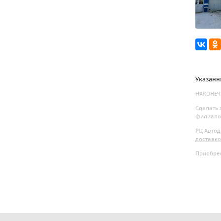
Указанн
НАКОНЕЧН
Сделать 
филиалов
РЦ Автод
доставк
Приобрес