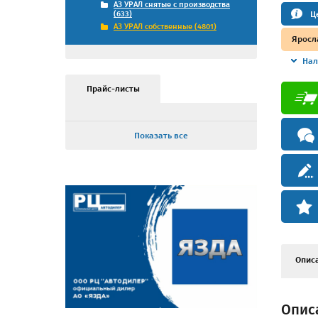
АЗ УРАЛ снятые с производства
Ц
(633)
АЗ УРАЛ собственные (4801)
Яросл
Нал
Прайс-листы
Показать все
Опис
Описа