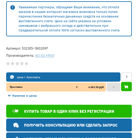
Уважаемые партнеры, обращаем Ваше внимание, что оплата
заказов в нашем интернет магазине возможна только путем
перечисления безналичных денежных средств на основании
выставленного счета. Цена на сайте указана на условиях
самовывоза с выбранного склада и действительна при
предварительной оплате 100% согласно выставленного счета.
Артикул:
5323Е5-1802097
Производитель:
АО АЗ УРАЛ
Цена г. Ярославль
Ярославль
0
4 041.36 руб.
–
Наличие и цены
КУПИТЬ ТОВАР В ОДИН КЛИК БЕЗ РЕГИСТРАЦИИ
ПОЛУЧИТЬ КОНСУЛЬТАЦИЮ ИЛИ СДЕЛАТЬ ЗАПРОС