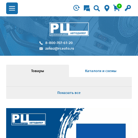
0
8-800-707-61-20
zakaz@rcauto.ru
Товары
Каталоги и схемы
Показать все