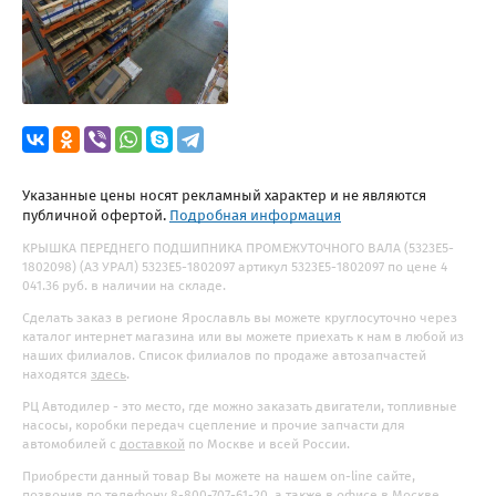
Указанные цены носят рекламный характер и не являются
публичной офертой.
Подробная информация
КРЫШКА ПЕРЕДНЕГО ПОДШИПНИКА ПРОМЕЖУТОЧНОГО ВАЛА (5323Е5-
1802098) (АЗ УРАЛ) 5323Е5-1802097 артикул 5323Е5-1802097 по цене 4
041.36 руб. в наличии на складе.
Сделать заказ в регионе Ярославль вы можете круглосуточно через
каталог интернет магазина или вы можете приехать к нам в любой из
наших филиалов. Список филиалов по продаже автозапчастей
находятся
здесь
.
РЦ Автодилер - это место, где можно заказать двигатели, топливные
насосы, коробки передач сцепление и прочие запчасти для
автомобилей с
доставкой
по Москве и всей России.
Приобрести данный товар Вы можете на нашем on-line сайте,
позвонив по телефону 8-800-707-61-20, а также в офисе в Москве.