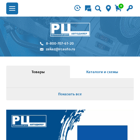
0
8-800-707-61-20
zakaz@rcauto.ru
Товары
Каталоги и схемы
Показать все