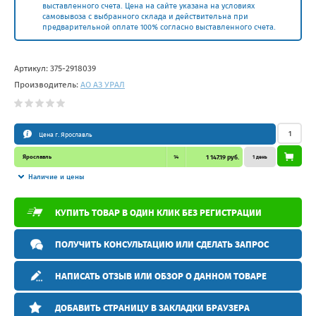
выставленного счета. Цена на сайте указана на условиях
самовывоза с выбранного склада и действительна при
предварительной оплате 100% согласно выставленного счета.
Артикул:
375-2918039
Производитель:
АО АЗ УРАЛ
Цена г. Ярославль
Ярославль
14
1 147.19 руб.
1 день
Наличие и цены
КУПИТЬ ТОВАР В ОДИН КЛИК БЕЗ РЕГИСТРАЦИИ
ПОЛУЧИТЬ КОНСУЛЬТАЦИЮ ИЛИ СДЕЛАТЬ ЗАПРОС
НАПИСАТЬ ОТЗЫВ ИЛИ ОБЗОР О ДАННОМ ТОВАРЕ
ДОБАВИТЬ СТРАНИЦУ В ЗАКЛАДКИ БРАУЗЕРА