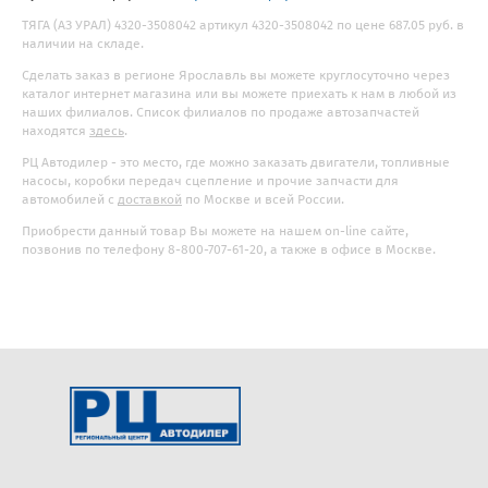
ТЯГА (АЗ УРАЛ) 4320-3508042 артикул 4320-3508042 по цене 687.05 руб. в
наличии на складе.
Сделать заказ в регионе Ярославль вы можете круглосуточно через
каталог интернет магазина или вы можете приехать к нам в любой из
наших филиалов. Список филиалов по продаже автозапчастей
находятся
здесь
.
РЦ Автодилер - это место, где можно заказать двигатели, топливные
насосы, коробки передач сцепление и прочие запчасти для
автомобилей с
доставкой
по Москве и всей России.
Приобрести данный товар Вы можете на нашем on-line сайте,
позвонив по телефону 8-800-707-61-20, а также в офисе в Москве.