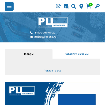
0
8-800-707-61-20
zakaz@rcauto.ru
Товары
Каталоги и схемы
Показать все