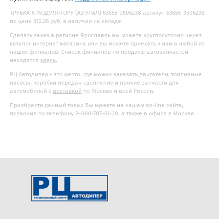
ТРУБКА К МОДУЛЯТОРУ (АЗ УРАЛ) 63655-3506238 артикул 63655-3506238
по цене 312.26 руб. в наличии на складе.
Сделать заказ в регионе Ярославль вы можете круглосуточно через
каталог интернет магазина или вы можете приехать к нам в любой из
наших филиалов. Список филиалов по продаже автозапчастей
находятся
здесь
.
РЦ Автодилер - это место, где можно заказать двигатели, топливные
насосы, коробки передач сцепление и прочие запчасти для
автомобилей с
доставкой
по Москве и всей России.
Приобрести данный товар Вы можете на нашем on-line сайте,
позвонив по телефону 8-800-707-61-20, а также в офисе в Москве.