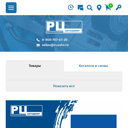
0
8-800-707-61-20
zakaz@rcauto.ru
Товары
Каталоги и схемы
Показать все