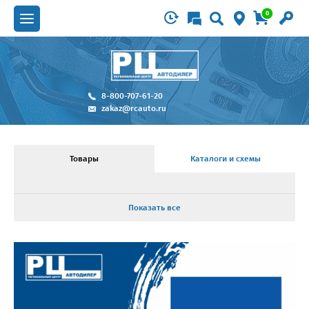
0
8-800-707-61-20
zakaz@rcauto.ru
Товары
Каталоги и схемы
Показать все