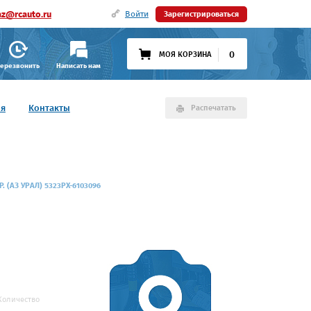
az@rcauto.ru
Войти
Зарегистрироваться
0
МОЯ КОРЗИНА
ерезвонить
Написать нам
ия
Контакты
Распечатать
Р. (АЗ УРАЛ) 5323РХ-6103096
Количество