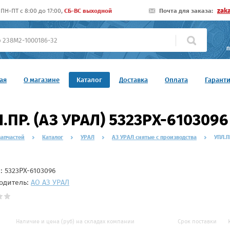
zak
ПН-ПТ c 8:00 до 17:00,
СБ-ВС выходной
Почта для заказа:
П
ая
О магазине
Каталог
Доставка
Оплата
Гарант
.ПР. (АЗ УРАЛ) 5323РХ-6103096
запчастей
Каталог
УРАЛ
АЗ УРАЛ снятые с производства
УПЛ.П
л:
5323РХ-6103096
одитель:
АО АЗ УРАЛ
Наличие и цена (руб) на складах компании
Срок поставки