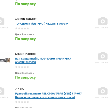
По запросу
4320Я8-8407019
ТОРСИОН N1 (АЗ УРАЛ) 4320Я8-8407019
Цена Ярославль:
По запросу
6361ЯХ-2201010
Вал карданный L=820+100мм УРАЛ (УВК)
6361ЯХ-2201010
Цена Ярославль:
По запросу
717-077
Рулевой механизм RBL C700V УРАЛ (УВК) 717-077
(больше не выпускается производителем)
Цена Ярославль: