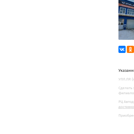
Указанн
УПЛ.ПР. 
Сделать 
филиалов
РЦ Автод
доставк
Приобрес