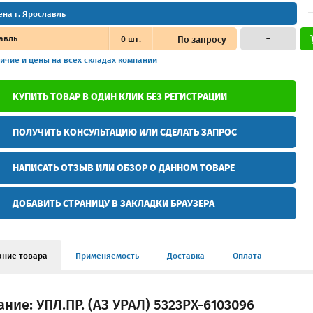
ена г. Ярославль
авль
0
шт.
По запросу
–
ичие и цены
на всех складах компании
КУПИТЬ ТОВАР В ОДИН КЛИК БЕЗ РЕГИСТРАЦИИ
ПОЛУЧИТЬ КОНСУЛЬТАЦИЮ ИЛИ СДЕЛАТЬ ЗАПРОС
НАПИСАТЬ ОТЗЫВ ИЛИ ОБЗОР О ДАННОМ ТОВАРЕ
ДОБАВИТЬ СТРАНИЦУ В ЗАКЛАДКИ БРАУЗЕРА
ание товара
Применяемость
Доставка
Оплата
ние: УПЛ.ПР. (АЗ УРАЛ) 5323РХ-6103096