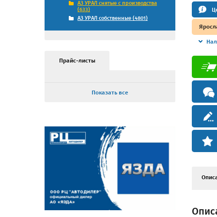
АЗ УРАЛ снятые с производства
Ц
(633)
АЗ УРАЛ собственные (4801)
Яросл
Нал
Прайс-листы
Показать все
Опис
Описа