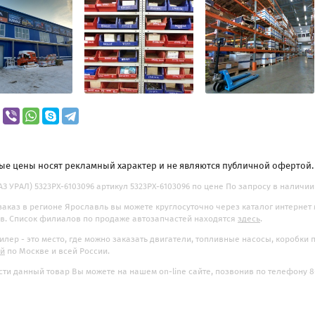
ые цены носят рекламный характер и не являются публичной офертой
(АЗ УРАЛ) 5323РХ-6103096 артикул 5323РХ-6103096 по цене По запросу в наличии
заказ в регионе Ярославль вы можете круглосуточно через каталог интернет
. Список филиалов по продаже автозапчастей находятся
здесь
.
илер - это место, где можно заказать двигатели, топливные насосы, коробки
ой
по Москве и всей России.
ти данный товар Вы можете на нашем on-line сайте, позвонив по телефону 8-