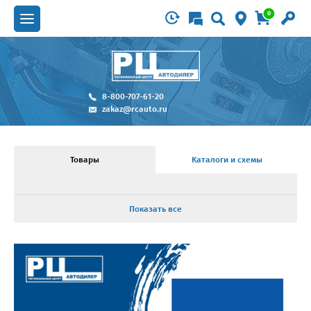
0
8-800-707-61-20
zakaz@rcauto.ru
Товары
Каталоги и схемы
Показать все