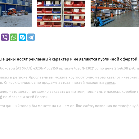
ые цены носят рекламный характер и не являются публичной офертой
боковой (АЗ УРАЛ) 4320N-1302150 артикул 4320N-1302150 по цене 2 546.08 руб. 
заказ в регионе Ярославль вы можете круглосуточно через каталог интернет
. Список филиалов по продаже автозапчастей находятся
здесь
.
илер - это место, где можно заказать двигатели, топливные насосы, коробки
ой
по Москве и всей России.
ти данный товар Вы можете на нашем on-line сайте, позвонив по телефону 8-