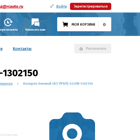
az@rcauto.ru
Войти
Зарегистрироваться
0
МОЯ КОРЗИНА
ерезвонить
Написать нам
ия
Контакты
Распечатать
-1302150
аждения
Козырек боковой (АЗ УРАЛ) 4320N-1302150
Количество