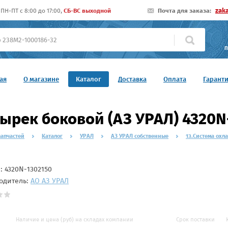
zak
ПН-ПТ c 8:00 до 17:00,
СБ-ВС выходной
Почта для заказа:
П
ая
О магазине
Каталог
Доставка
Оплата
Гарант
ырек боковой (АЗ УРАЛ) 4320N
запчастей
Каталог
УРАЛ
АЗ УРАЛ собственные
13.Система охл
л:
4320N-1302150
одитель:
АО АЗ УРАЛ
Наличие и цена (руб) на складах компании
Срок поставки