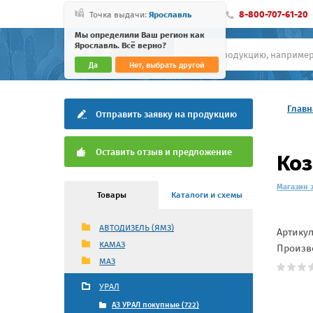
8-800-707-61-20
Точка выдачи:
Ярославль
Мы определили Ваш регион как
Ярославль. Всё верно?
Да
Нет, выбрать другой
Главн
Отправить заявку на продукцию
Оставить отзыв и предложение
Коз
Магазин 
Товары
Каталоги и схемы
АВТОДИЗЕЛЬ (ЯМЗ)
Артику
КАМАЗ
Произв
МАЗ
УРАЛ
АЗ УРАЛ покупные (722)