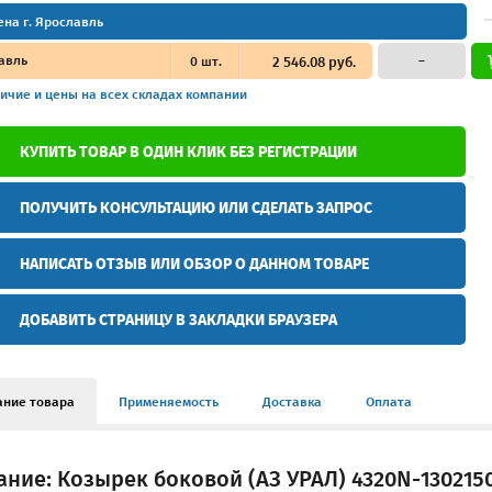
ена г. Ярославль
авль
0
шт.
2 546.08 руб.
–
ичие и цены
на всех складах компании
КУПИТЬ ТОВАР В ОДИН КЛИК БЕЗ РЕГИСТРАЦИИ
ПОЛУЧИТЬ КОНСУЛЬТАЦИЮ ИЛИ СДЕЛАТЬ ЗАПРОС
НАПИСАТЬ ОТЗЫВ ИЛИ ОБЗОР О ДАННОМ ТОВАРЕ
ДОБАВИТЬ СТРАНИЦУ В ЗАКЛАДКИ БРАУЗЕРА
ание товара
Применяемость
Доставка
Оплата
ние: Козырек боковой (АЗ УРАЛ) 4320N-130215