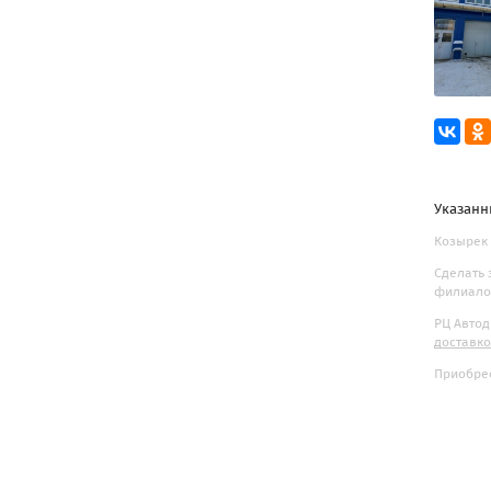
Указанн
Козырек 
Сделать 
филиалов
РЦ Автод
доставк
Приобрес