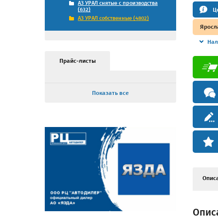
АЗ УРАЛ снятые с производства
Ц
(632)
АЗ УРАЛ собственные (4802)
Яросл
Нал
Прайс-листы
Показать все
Опис
Описа