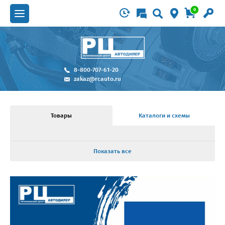
0
8-800-707-61-20
zakaz@rcauto.ru
Товары
Каталоги и схемы
Показать все