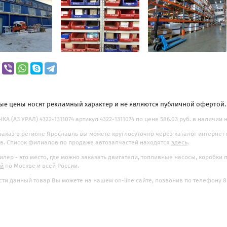
ые цены носят рекламный характер и не являются публичной офертой
КА (АЗ УРАЛ) 4322-1311074 артикул 4322-1311074 по цене 586.03 руб. в наличии 
заказ в регионе Ярославль вы можете круглосуточно через каталог интернет
. Список филиалов по продаже автозапчастей находятся
здесь
.
илер - это место, где можно заказать двигатели, топливные насосы, коробки
ой
по Москве и всей России.
ти данный товар Вы можете на нашем on-line сайте, позвонив по телефону 8-