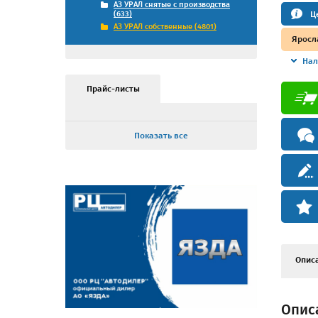
АЗ УРАЛ снятые с производства
Ц
(633)
АЗ УРАЛ собственные (4801)
Яросл
Нал
Прайс-листы
Показать все
Опис
Описа