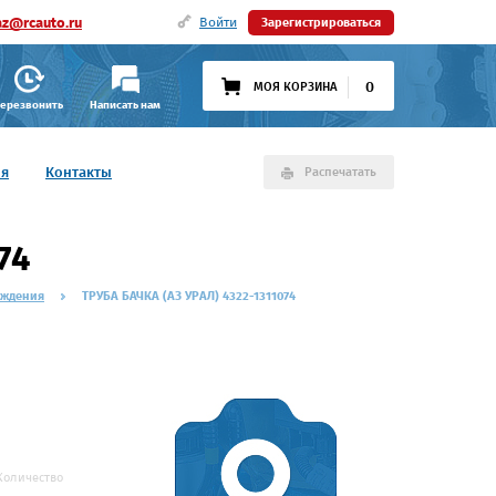
az@rcauto.ru
Войти
Зарегистрироваться
0
МОЯ КОРЗИНА
ерезвонить
Написать нам
ия
Контакты
Распечатать
74
аждения
ТРУБА БАЧКА (АЗ УРАЛ) 4322-1311074
Количество