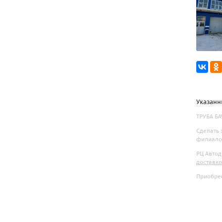
Указанн
ТРУБА БАЧ
Сделать 
филиалов
РЦ Автод
доставк
Приобрес