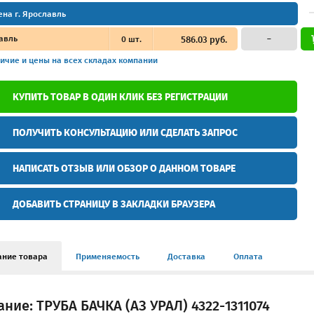
ена г. Ярославль
авль
0
шт.
586.03 руб.
–
ичие и цены
на всех складах компании
КУПИТЬ ТОВАР В ОДИН КЛИК БЕЗ РЕГИСТРАЦИИ
ПОЛУЧИТЬ КОНСУЛЬТАЦИЮ ИЛИ СДЕЛАТЬ ЗАПРОС
НАПИСАТЬ ОТЗЫВ ИЛИ ОБЗОР О ДАННОМ ТОВАРЕ
ДОБАВИТЬ СТРАНИЦУ В ЗАКЛАДКИ БРАУЗЕРА
ание товара
Применяемость
Доставка
Оплата
ние: ТРУБА БАЧКА (АЗ УРАЛ) 4322-1311074