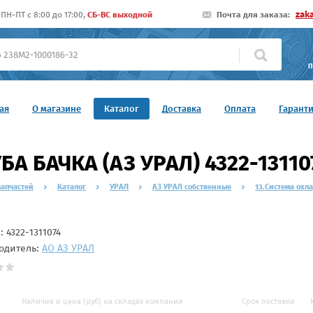
zak
ПН-ПТ c 8:00 до 17:00,
СБ-ВС выходной
Почта для заказа:
П
ая
О магазине
Каталог
Доставка
Оплата
Гарант
БА БАЧКА (АЗ УРАЛ) 4322-13110
запчастей
Каталог
УРАЛ
АЗ УРАЛ собственные
13.Система охл
л:
4322-1311074
одитель:
АО АЗ УРАЛ
Наличие и цена (руб) на складах компании
Срок поставки