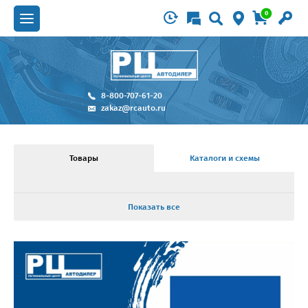
0
8-800-707-61-20
zakaz@rcauto.ru
Товары
Каталоги и схемы
Показать все