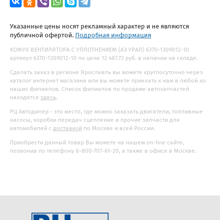
Указанные цены носят рекламный характер и не являются
публичной офертой.
Подробная информация
КОЖУХ ВЕНТИЛЯТОРА С УПЛОТНЕНИЕМ (АЗ УРАЛ) 6370-1309012-10
артикул 6370-1309012-10 по цене 12 487.73 руб. в наличии на складе.
Сделать заказ в регионе Ярославль вы можете круглосуточно через
каталог интернет магазина или вы можете приехать к нам в любой из
наших филиалов. Список филиалов по продаже автозапчастей
находятся
здесь
.
РЦ Автодилер - это место, где можно заказать двигатели, топливные
насосы, коробки передач сцепление и прочие запчасти для
автомобилей с
доставкой
по Москве и всей России.
Приобрести данный товар Вы можете на нашем on-line сайте,
позвонив по телефону 8-800-707-61-20, а также в офисе в Москве.