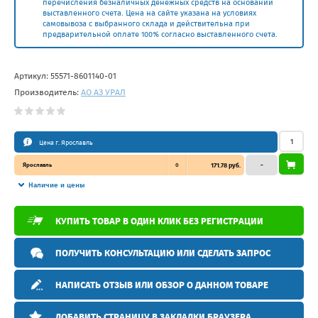
перечисления безналичных денежных средств на основании
выставленного счета. Цена на сайте указана на условиях
самовывоза с выбранного склада и действительна при
предварительной оплате 100% согласно выставленного счета.
Артикул:
55571-8601140-01
Производитель:
АО АЗ УРАЛ
Цена г. Ярославль
Ярославль
0
171.78 руб.
–
Наличие и цены
КУПИТЬ ТОВАР В ОДИН КЛИК БЕЗ РЕГИСТРАЦИИ
ПОЛУЧИТЬ КОНСУЛЬТАЦИЮ ИЛИ СДЕЛАТЬ ЗАПРОС
НАПИСАТЬ ОТЗЫВ ИЛИ ОБЗОР О ДАННОМ ТОВАРЕ
ДОБАВИТЬ СТРАНИЦУ В ЗАКЛАДКИ БРАУЗЕРА