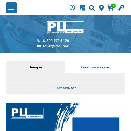
0
8-800-707-61-20
zakaz@rcauto.ru
Товары
Каталоги и схемы
Показать все