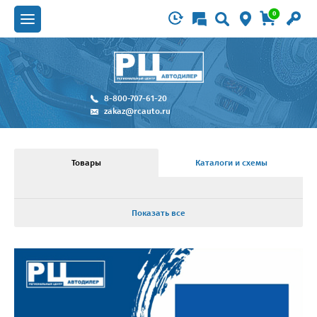
0
8-800-707-61-20
zakaz@rcauto.ru
Товары
Каталоги и схемы
Показать все