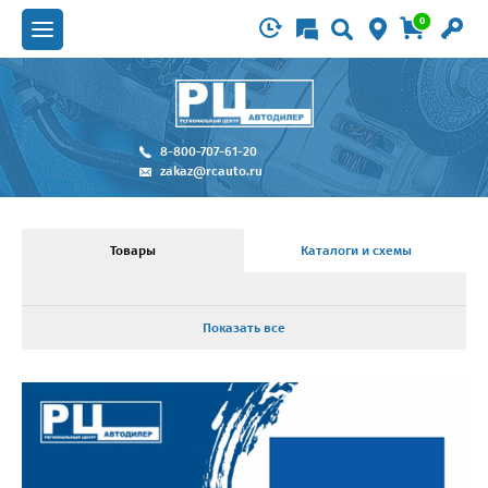
0
8-800-707-61-20
zakaz@rcauto.ru
Товары
Каталоги и схемы
Показать все