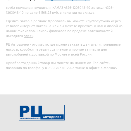
труба приемная глушителя КАМАЗ 4326-1203048-10 артикул 4326-
1203048-10 по цене 6 568.25 руб. в наличии на складе.
Сделать заказ в регионе Ярославль вы можете круглосуточно через
каталог интернет магазина или вы можете приехать к нам в любой из
наших филиалов. Список филиалов по продаже автозапчастей
находятся
здесь
.
РЦ Автодилер - это место, где можно заказать двигатели, топливные
насосы, коробки передач сцепление и прочие запчасти для
автомобилей с
доставкой
по Москве и всей России.
Приобрести данный товар Вы можете на нашем on-line сайте,
позвонив по телефону 8-800-707-61-20, а также в офисе в Москве.