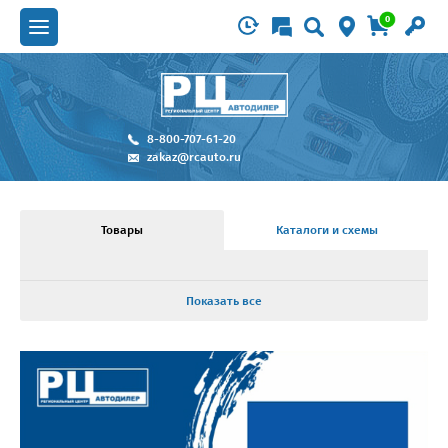
0
8-800-707-61-20
zakaz@rcauto.ru
Товары
Каталоги и схемы
Показать все