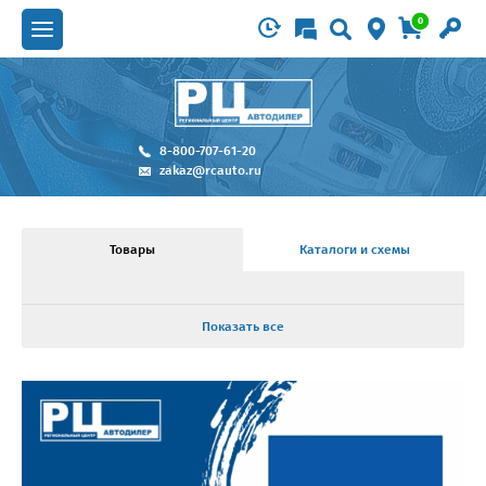
0
8-800-707-61-20
zakaz@rcauto.ru
Товары
Каталоги и схемы
Показать все