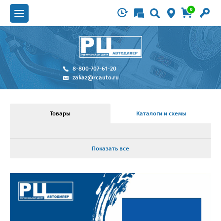
0
8-800-707-61-20
zakaz@rcauto.ru
Товары
Каталоги и схемы
Показать все