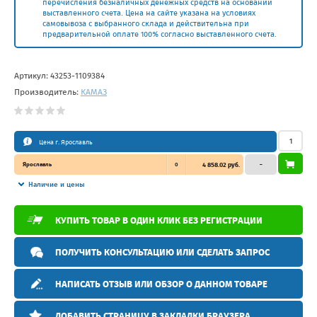
перечисления безналичных денежных средств на основании
выставленного счета. Цена на сайте указана на условиях
самовывоза с выбранного склада и действительна при
предварительной оплате 100% согласно выставленного счета.
Артикул:
43253-1109384
Производитель:
КАМАЗ
Цена г. Ярославль
Ярославль
0
4 858.02 руб.
–
Наличие и цены
КУПИТЬ ТОВАР В ОДИН КЛИК БЕЗ РЕГИСТРАЦИИ
ПОЛУЧИТЬ КОНСУЛЬТАЦИЮ ИЛИ СДЕЛАТЬ ЗАПРОС
НАПИСАТЬ ОТЗЫВ ИЛИ ОБЗОР О ДАННОМ ТОВАРЕ
ДОБАВИТЬ СТРАНИЦУ В ЗАКЛАДКИ БРАУЗЕРА