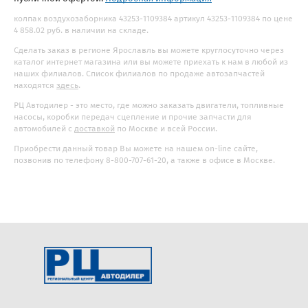
колпак воздухозаборника 43253-1109384 артикул 43253-1109384 по цене
4 858.02 руб. в наличии на складе.
Сделать заказ в регионе Ярославль вы можете круглосуточно через
каталог интернет магазина или вы можете приехать к нам в любой из
наших филиалов. Список филиалов по продаже автозапчастей
находятся
здесь
.
РЦ Автодилер - это место, где можно заказать двигатели, топливные
насосы, коробки передач сцепление и прочие запчасти для
автомобилей с
доставкой
по Москве и всей России.
Приобрести данный товар Вы можете на нашем on-line сайте,
позвонив по телефону 8-800-707-61-20, а также в офисе в Москве.