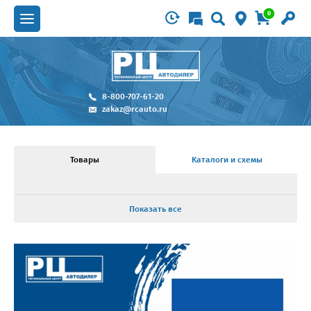
0
8-800-707-61-20
zakaz@rcauto.ru
Товары
Каталоги и схемы
Показать все