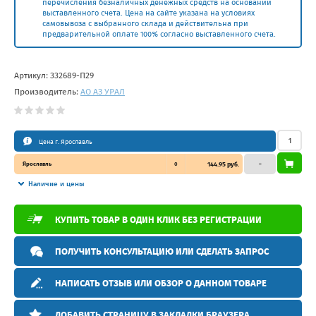
перечисления безналичных денежных средств на основании
выставленного счета. Цена на сайте указана на условиях
самовывоза с выбранного склада и действительна при
предварительной оплате 100% согласно выставленного счета.
Артикул:
332689-П29
Производитель:
АО АЗ УРАЛ
Цена г. Ярославль
Ярославль
0
144.95 руб.
–
Наличие и цены
КУПИТЬ ТОВАР В ОДИН КЛИК БЕЗ РЕГИСТРАЦИИ
ПОЛУЧИТЬ КОНСУЛЬТАЦИЮ ИЛИ СДЕЛАТЬ ЗАПРОС
НАПИСАТЬ ОТЗЫВ ИЛИ ОБЗОР О ДАННОМ ТОВАРЕ
ДОБАВИТЬ СТРАНИЦУ В ЗАКЛАДКИ БРАУЗЕРА