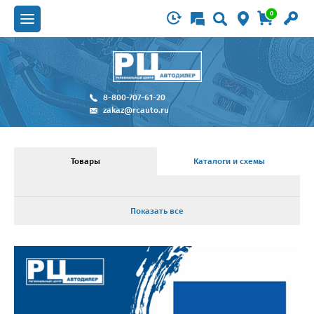
0
8-800-707-61-20
zakaz@rcauto.ru
Товары
Каталоги и схемы
Показать все