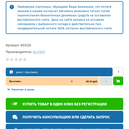
Уважаемые партнеры, обращаем Ваше внимание, что оплата
заказов в нашем интернет магазине возможна только путем
перечисления безналичных денежных средств на основании
выставленного счета. Цена на сайте указана на условиях
самовывоза с выбранного склада и действительна при
предварительной оплате 100% согласно выставленного счета.
Артикул:
853325
Производитель:
БелЗAН
Цена г. Ярославль
Ярославль
0
85.01 руб.
–
Наличие и цены
КУПИТЬ ТОВАР В ОДИН КЛИК БЕЗ РЕГИСТРАЦИИ
ПОЛУЧИТЬ КОНСУЛЬТАЦИЮ ИЛИ СДЕЛАТЬ ЗАПРОС