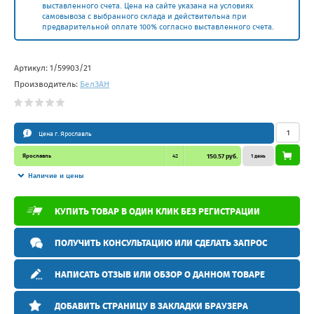
выставленного счета. Цена на сайте указана на условиях
самовывоза с выбранного склада и действительна при
предварительной оплате 100% согласно выставленного счета.
Артикул:
1/59903/21
Производитель:
БелЗAН
Цена г. Ярославль
Ярославль
42
150.57 руб.
1 день
Наличие и цены
КУПИТЬ ТОВАР В ОДИН КЛИК БЕЗ РЕГИСТРАЦИИ
ПОЛУЧИТЬ КОНСУЛЬТАЦИЮ ИЛИ СДЕЛАТЬ ЗАПРОС
НАПИСАТЬ ОТЗЫВ ИЛИ ОБЗОР О ДАННОМ ТОВАРЕ
ДОБАВИТЬ СТРАНИЦУ В ЗАКЛАДКИ БРАУЗЕРА