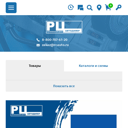
0
8-800-707-61-20
zakaz@rcauto.ru
Товары
Каталоги и схемы
Показать все