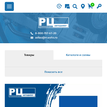
0
8-800-707-61-20
zakaz@rcauto.ru
Товары
Каталоги и схемы
Показать все