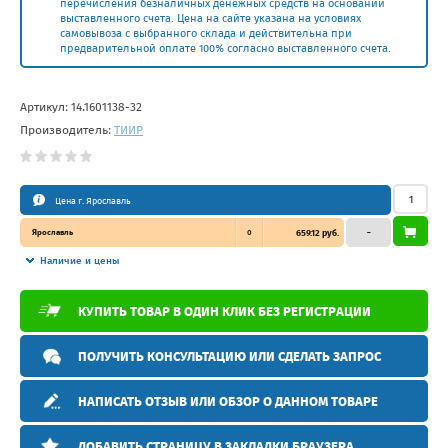
перечисления безналичных денежных средств на основании
выставленного счета. Цена на сайте указана на условиях
самовывоза с выбранного склада и действительна при
предварительной оплате 100% согласно выставленного счета.
Артикул:
14.1601138-32
Производитель:
ТИИР
Цена г. Ярославль
Ярославль
0
659.12 руб.
–
Наличие и цены
КУПИТЬ ТОВАР В ОДИН КЛИК БЕЗ РЕГИСТРАЦИИ
ПОЛУЧИТЬ КОНСУЛЬТАЦИЮ ИЛИ СДЕЛАТЬ ЗАПРОС
НАПИСАТЬ ОТЗЫВ ИЛИ ОБЗОР О ДАННОМ ТОВАРЕ
ДОБАВИТЬ СТРАНИЦУ В ЗАКЛАДКИ БРАУЗЕРА