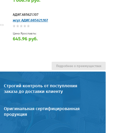
1 006.78 руб.
АДИГ.685621.107
жгут АДИГ.685621.107
Цена Ярославль:
645.96 руб.
Подробнее о преимуществах
Строгий контроль от поступления
заказа до доставки клиенту
Оригинальная сертифицированная
продукция