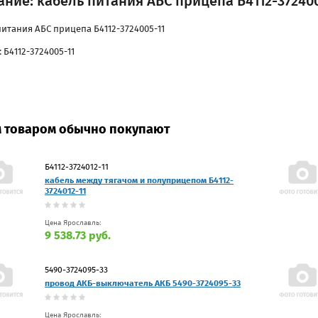
ние: кабель питания АБС прицепа Б4112-372400
питания АБС прицепа Б4112-3724005-11
 Б4112-3724005-11
м товаром обычно покупают
Б4112-3724012-11
кабель между тягачом и полуприцепом Б4112-
3724012-11
Цена Ярославль:
9 538.73 руб.
5490-3724095-33
провод АКБ-выключатель АКБ 5490-3724095-33
Цена Ярославль: