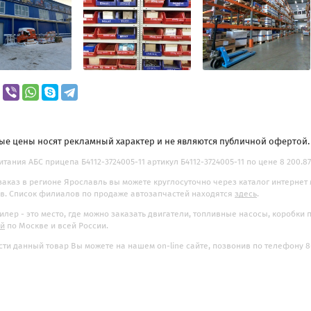
ые цены носят рекламный характер и не являются публичной офертой
итания АБС прицепа Б4112-3724005-11 артикул Б4112-3724005-11 по цене 8 200.87
заказ в регионе Ярославль вы можете круглосуточно через каталог интернет
. Список филиалов по продаже автозапчастей находятся
здесь
.
илер - это место, где можно заказать двигатели, топливные насосы, коробки
ой
по Москве и всей России.
ти данный товар Вы можете на нашем on-line сайте, позвонив по телефону 8-