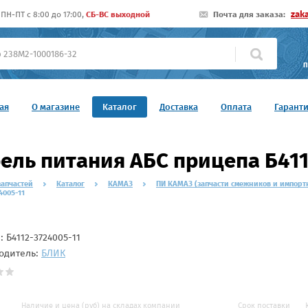
zak
ПН-ПТ c 8:00 до 17:00,
СБ-ВС выходной
Почта для заказа:
П
ая
О магазине
Каталог
Доставка
Оплата
Гарант
ель питания АБС прицепа Б411
запчастей
Каталог
КАМАЗ
ПИ КАМАЗ (запчасти смежников и импорт
4005-11
л:
Б4112-3724005-11
одитель:
БЛИК
Наличие и цена (руб) на складах компании
Срок поставки