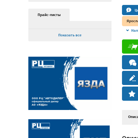
Ц
Прайс-листы
Яросл
Нал
Показать все
Опис