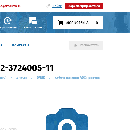
az@rcauto.ru
Войти
Зарегистрироваться
0
МОЯ КОРЗИНА
ерезвонить
Написать нам
ия
Контакты
Распечатать
2-3724005-11
ные)
2 часть
БЛИК
кабель питания АБС прицепа
Количество