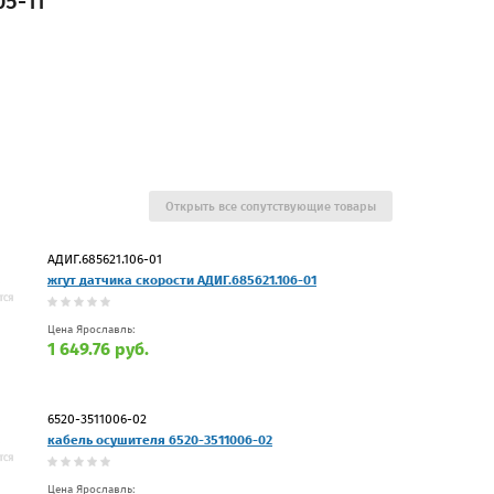
5-11
Открыть все сопутствующие товары
АДИГ.685621.106-01
жгут датчика скорости АДИГ.685621.106-01
Цена Ярославль:
1 649.76 руб.
6520-3511006-02
кабель осушителя 6520-3511006-02
Цена Ярославль: