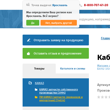
8-800-707-61-20
Точка выдачи:
Ярославль
Мы определили Ваш регион как
Ярославль. Всё верно?
Да
Нет, выбрать другой
Главн
Отправить заявку на продукцию
Оставить отзыв и предложение
Каб
Магазин 
Товары
Каталоги и схемы
Б4112-372
КАМАЗ
Артику
КАМАЗ запчасти собственного
Произв
производства (3994)
ПИ КАМАЗ (запчасти смежников и
импортные) (14634)