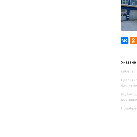
Указанн
кабель п
Сделать 
филиалов
РЦ Автод
доставк
Приобрес