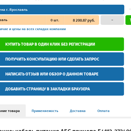
ена г. Ярославль
авль
0
шт.
8 200.87 руб.
–
ичие и цены
на всех складах компании
КУПИТЬ ТОВАР В ОДИН КЛИК БЕЗ РЕГИСТРАЦИИ
ПОЛУЧИТЬ КОНСУЛЬТАЦИЮ ИЛИ СДЕЛАТЬ ЗАПРОС
НАПИСАТЬ ОТЗЫВ ИЛИ ОБЗОР О ДАННОМ ТОВАРЕ
ДОБАВИТЬ СТРАНИЦУ В ЗАКЛАДКИ БРАУЗЕРА
ание товара
Применяемость
Доставка
Оплата