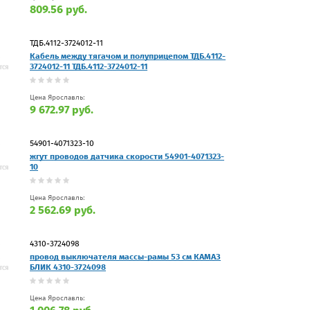
809.56 руб.
ТДБ.4112-3724012-11
Кабель между тягачом и полуприцепом ТДБ.4112-
3724012-11 ТДБ.4112-3724012-11
Цена Ярославль:
9 672.97 руб.
54901-4071323-10
жгут проводов датчика скорости 54901-4071323-
10
Цена Ярославль:
2 562.69 руб.
4310-3724098
провод выключателя массы-рамы 53 см КАМАЗ
БЛИК 4310-3724098
Цена Ярославль: